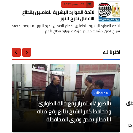
23 نوفمبر 2022
لائحة الموارد البشرية للعاملين بقطاع
الاعمال تخرج للنور
لائحة الموارد البشرية للعاملين بقطاع الاعمال تخرج للنور متابعه:- محمد
سراج الدين كشفت مصادر مؤكدة بوزارة قطاع الأعم…
اخترنا لك
محافظات
محافظات
أخبار مصر
الرياضة
محافظات
اطق
بالصور /استمرار رفع حالة الطوارئ
5 ديسمبر بدء تسليم دفعة جديدة من
الهجان يعقد اجتماعا لدراسة إنشاء محطة
صرف صحي عام بمنطقة الشروق
ومحافظ كفر الشيخ يتابع رفع مياه
وحدات "سكن مصر" بالتجمع الثالث
رحمي يتابع استعداد الوحدات المحلية
قطار البرنامج التأهيلي للنشء "تيك ...تك
لسقوط الأمطار
بالقاهرة الجديدة
" يصل الي محطته الــ9 في البحيرة .
الصناعية بمدينة الخانكة
الأمطار بمدن وقرى المحافظة
ها