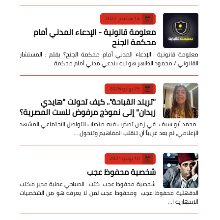
14 سبتمبر 2022
معلومة قانونية - الإدعاء المدني أمام
محكمة الجنح
معلومة قانونية الإدعاء المدني أمام محكمة الجنح؟ بقلم : المستشار
القانوني / محمود الطاهر هو ليه بندعي مدني أمام محكمة …
25 يوليو 2026
​"تريند القباحة".. كيف تحولت "هايدي
زيدان" إلى نموذج مرفوض للست المصرية؟
​ محمد أبو سيف ​في زمن تصدّرت فيه منصات التواصل الاجتماعي المشهد
الإعلامي، لم يعد غريباً أن تنقلب المفاهيم وتتحول …
10 يونيو 2021
شخصية محفوظ عجب
شخصية محفوظ عجب كتب : الصباحي عطية مدير مكتب
الدقهلية محفوظ عجب ومحفوظ عجب لمن لا يعرفه هو من الشخصيات
الانتهازية ا…