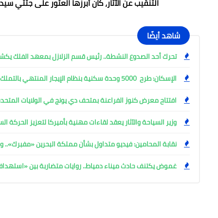
التنقيب عن الآثار، كان أبرزها العثور على جثتي سي
شاهد أيضًا
تحرك أحد الصدوع النشطة.. رئيس قسم الزلازل بمعهد الفلك ي
الإسكان: طرح 5000 وحدة سكنية بنظام الإيجار المنتهي بالتملك
افتتاح معرض كنوز الفراعنة بمتحف دي يونج في الولايات المتحدة
وزير السياحة والآثار يعقد لقاءات مهنية بأميركا لتعزيز الحركة ا
نقابة المحامين: فيديو متداول بشأن مملكة البحرين «مفبرك».. وإ
غموض يكتنف حادث ميناء دمياط.. روايات متضاربة بين «استهد