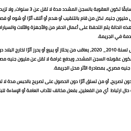
و أن عقوبة من قام بالحفر خلسة أو بإخفاء الآثار بقصد التهريب سابقًا تكون العقوبة بالسجن المشدد مدة لا تق
 مليون جنيه، لكل من قام بالتنقيب أو هدم أو أتلف أثرًا أو شوه أو فص
هذه الحالة يتم التحفظ على أعمال الحفر من والأجهزة والآلات والسيارا
مة في الجريمة.
أن القانون المصري لحماية الآثار رقم 117 لسنة 1983 والمعدل لسنة 2010_ 2020، يعاقب من يحتاز أو يبيع أو يحرز أثرًا لخارج البلا
ون عقوبته السجن المشدد، ويدفع غرامة لا تقل عن مليون جنيه مص
 جنيه مصري، بمصادرة الأثر محل الجريمة.
 دون تصريح، أو من تسلق أثرًا دون الحصول على تصريح بالحبس مدة لا ت
ل ارتباط أي من الفعلين، بفعل مخالف للآداب العامة أو الإساءة للبلا