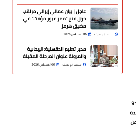
عاجل | بيان عماني إيراني مرتقب
حول فتح "ممر عبور مؤقت" في
مضيق هرمز
محمد ابو سيف
06 أغسطس 2026
مدير تعليم الدقهلية: الإيجابية
والمرونة عنوان المرحلة المقبلة
محمد ابو سيف
06 أغسطس 2026
 المشروع في الآثار يعد جريمة من الناحية القانونية ووضع القانون المصري عقوبة، بالمادة 42 من القانون رقم 91
 معدة
عن