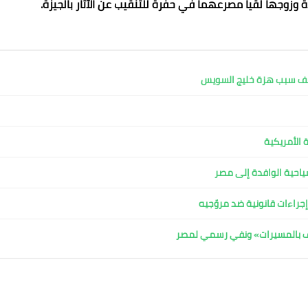
دة وزوجها لقيا مصرعهما في حفرة للتنقيب عن الآثار بالجيزة.
كشف سبب هزة خليج السويس
 الأمريكية
لسياحية الوافدة إلى مصر
جراءات قانونية ضد مروّجيه
اف بالمسيرات» ونفي رسمي لمصر