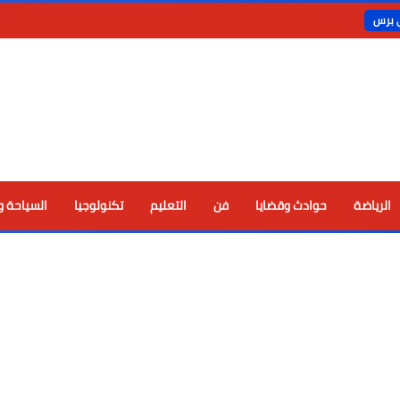
ي برس
الرياضة
حوادث وقضايا
فن
التعليم
تكنولوجيا
السياحة و