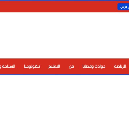
ي برس
الرياضة
حوادث وقضايا
فن
التعليم
تكنولوجيا
السياحة و