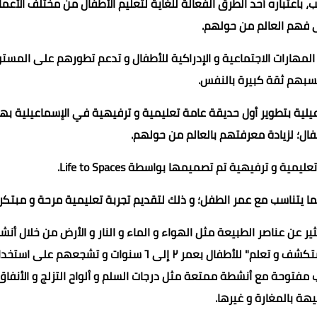
اعتباره أحد الطرق الفعالة للغاية لتعليم الأطفال من مختلف الأعمار
فهم العالم من حولهم.
لمهارات الاجتماعية و الإدراكية للأطفال و تدعم تطورهم على المست
سبهم ثقة كبيرة بالنفس.
عاون مع محافظة الإسماعيلية بتطوير أول حديقة عامة تعليمية و ترفيهية في الإسماعيلية 
طفال؛ لزيادة معرفتهم بالعالم من حولهم.
تناسب مع عمر الطفل؛ و ذلك لتقديم تجربة تعليمية مرحة و مبتكرة
عن عناصر الطبيعة مثل الهواء و الماء و النار و الأرض من خلال أن
عملية و تحديات مثيرة و محفزات حسية، تستهدف مساحة "استكشف و تعلم" للأطفال بعمر ٢ إلى ٦ سنوات و تشجعهم على ا
فتوحة مع أنشطة ممتعة مثل درجات السلم و ألواح التزلج و الأنفاق
يهة بالمغارة و غيرها.