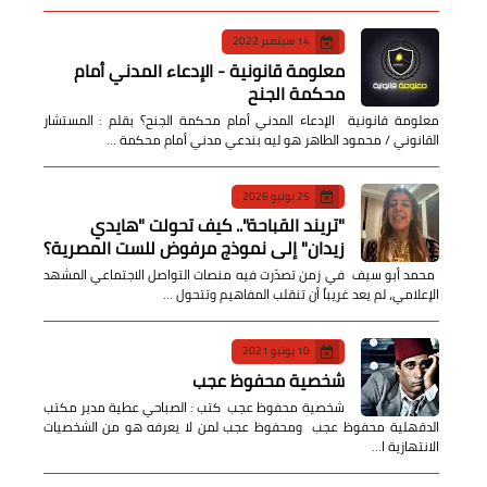
14 سبتمبر 2022
معلومة قانونية - الإدعاء المدني أمام
محكمة الجنح
معلومة قانونية الإدعاء المدني أمام محكمة الجنح؟ بقلم : المستشار
القانوني / محمود الطاهر هو ليه بندعي مدني أمام محكمة …
25 يوليو 2026
​"تريند القباحة".. كيف تحولت "هايدي
زيدان" إلى نموذج مرفوض للست المصرية؟
​ محمد أبو سيف ​في زمن تصدّرت فيه منصات التواصل الاجتماعي المشهد
الإعلامي، لم يعد غريباً أن تنقلب المفاهيم وتتحول …
10 يونيو 2021
شخصية محفوظ عجب
شخصية محفوظ عجب كتب : الصباحي عطية مدير مكتب
الدقهلية محفوظ عجب ومحفوظ عجب لمن لا يعرفه هو من الشخصيات
الانتهازية ا…