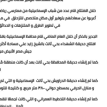
خلال الافتتاح قام عدد من شباب الإسماعيلية من ممارسي ريا
أعربوا عن سعادتهم بتوفير أول مكان متخصص للتزحلق في مكان 
في تطوير الطرق و المتنزهات و الحدائق
جيش مصر الأبيض من 
ا
و منازل الحرفي بمسطح حوالي ٣٨٠٠ متر مربع، و كنتيجة للتوسعات التي تم إجرائها في محاور فؤاد عزيز غالي و الشوارع المحيطة به.
كما تم إنشاء حديقة التخطيط العمراني و التي كانت تجمعًا للق
لأهالي المنطقة، بمساح