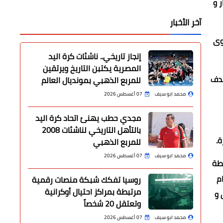
 و
آخر الأخبار
وى
إنجاز تاريخي.. ناشئات كرة اليد
المصرية يكتبن التاريخ ويرتقين
بهدف
للمربع الذهبي بمونديال العالم
محمد ابو سيف
07 أغسطس 2026
مجدي حطب يهنئ اتحاد كرة اليد
بالتأهل التاريخي لناشئات 2008
.
للمربع الذهبي
محمد ابو سيف
07 أغسطس 2026
شطة
ستخدام
روسيا تفكك شبكة منصات رقمية
مرتبطة بمراكز احتيال أوكرانية
 و
وتعتقل 20 شخصاً
محمد ابو سيف
07 أغسطس 2026