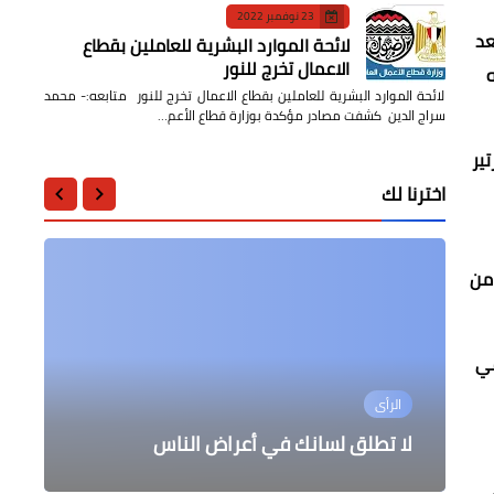
23 نوفمبر 2022
عد
لائحة الموارد البشرية للعاملين بقطاع
الاعمال تخرج للنور
ه
لائحة الموارد البشرية للعاملين بقطاع الاعمال تخرج للنور متابعه:- محمد
سراج الدين كشفت مصادر مؤكدة بوزارة قطاع الأعم…
ير
اخترنا لك
 من
في
الرأى
الثقافة
الرياضة
أدب وشعر
مستشارك القانوني
الطفل العربي
الأعياد الفرعونية
لا تطلق لسانك في أعراض الناس
المراكز القانونية لأطراف الدعوى
عندما يكون الرد عملي وبأقدام اللاعبين