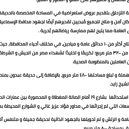
ضة التزحلق بتقديم عروض استعراضية في المساحة المخصصة بالحديقة
آمن و متاح للجميع مُبديين تقديرهم أيضًا لجهود محافظ الإسماعيل
 العامة مما يتيح لهم ممارسة رياضاتهم بُحرية .
الجدير بالذكر أن خلال العام الماضي قام محافظ الإسماعيلية بافتتاح أكثر من ١٠ حدائق عامة و ميادين، في مختلف أحياء المحافظة،
افتتاح حديقة الشهداء بحي ثالث بالشيخ زايد علي مساحة أكثر من ٣٢٠٠ متر مربع؛ تكريمًا و تخليدًا لشهداء مصر من الجيش و الشر
العاملين بالمنظومة الصحية.
كما تم إنشاء حديقة المحافظة بحي ثالث بعد أن كانت منطقة مُهملة و تبلغ مساحتها ٤٨٠٠ متر مربع، بالإضافة إلى حديقة عب
لشيخ زايد.
كما تم إنشاء حديقة الدراويش بحي ثالث الإسماعيلية و التي تم استحداثها بشارع ١٩ أمام الصالة المغطاة و المحصورة بين عما
مامة و الرتش و تم تحويلها بالجهود الذاتية لحديقة جميلة و متنفس أ
ة ٨٠٠٠ متر مربع.