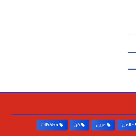
عالمى
عربى
فن
محافظات