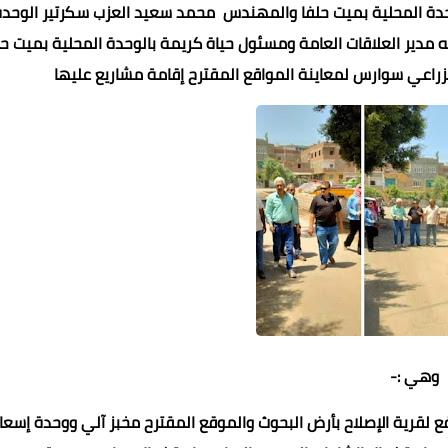
حدة المحلية بميت حلفا والمهندس محمد سعيد العزب سكرتير الوحدة
له مدير العلاقات العامة ومسئول حياة كريمة بالوحدة المحلية بميت حل
الزراعي سوارس لمعاينة المواقع المقترح إقامة مشاريع عليها
وهي :-
لقرية الإصلاح بأرض البحوث والموقع المقترح مخبز آلي ووحدة إسع