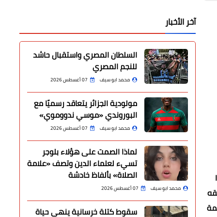
آخر الأخبار
السلطان المصري واستقبال حاشد
للنجم المصري
محمد ابو سيف
07 أغسطس 2026
مولودية الجزائر يتعاقد رسميًا مع
البوروندي «موسي ندووموي»
محمد ابو سيف
07 أغسطس 2026
لماذا الصمت على هؤلاء بلوجر
تسيء لعلماء الدين وتصف «علامة
الصلاة» بألفاظ خادشة
محمد ابو سيف
07 أغسطس 2026
قه
مة
سقوط كتلة خرسانية ينهي حياة