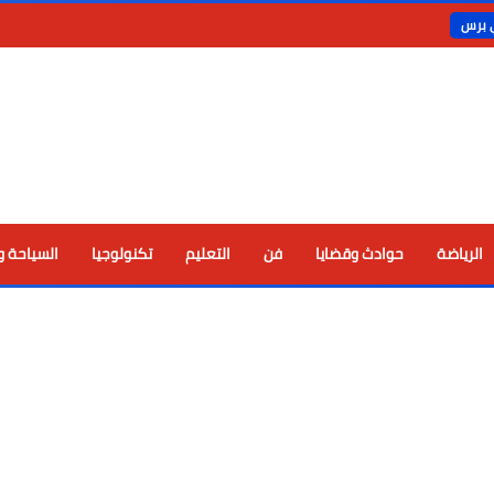
ي برس
الرياضة
حوادث وقضايا
فن
التعليم
تكنولوجيا
السياحة و