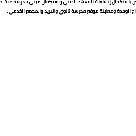
خاص باستكمال إنشاءات المعهد الديني واستكمال مبنى مدرسة ميت حل
راج الوحدة ومعاينة موقع مدرسة ثانوي والبريد والمجمع الخدمي .