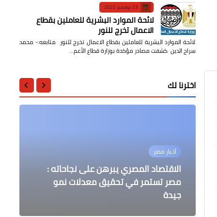
23 نوفمبر 2022
لائحة الموارد البشرية للعاملين بقطاع
الاعمال تخرج للنور
لائحة الموارد البشرية للعاملين بقطاع الاعمال تخرج للنور متابعه:- محمد
سراج الدين كشفت مصادر مؤكدة بوزارة قطاع الأعم…
اخترنا لك
أخبار مصر
أخبار مصر
أخبار مصر
عاجل
أخبار مصر
تنويه هام إيقاف حركة القطارات بين
الاقتصاد المصري يبرهن على نجاحاته :
«المشاط» تستعرض إطار التعاون الدولي
محطتي الجيزة/ أبو النمرس بخط
مصر تستمر في تحقيق معدلات نمو
والتمويل الإنمائي خلال عامي ٢٠٢٠و٢٠٢١
" الإسكان" تفقدون مشروعي سكن مصر
توقف حركة الملاحة بميناء البرلس ومياه
و"JANNA" بمدينة الشروق
جيدة
أمام الرئيس
القاهرة/ السد العالي
البحر المتوسط لسوء الأحوال الجوية