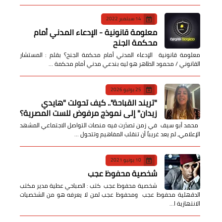
14 سبتمبر 2022
معلومة قانونية - الإدعاء المدني أمام
محكمة الجنح
معلومة قانونية الإدعاء المدني أمام محكمة الجنح؟ بقلم : المستشار
القانوني / محمود الطاهر هو ليه بندعي مدني أمام محكمة …
25 يوليو 2026
​"تريند القباحة".. كيف تحولت "هايدي
زيدان" إلى نموذج مرفوض للست المصرية؟
​ محمد أبو سيف ​في زمن تصدّرت فيه منصات التواصل الاجتماعي المشهد
الإعلامي، لم يعد غريباً أن تنقلب المفاهيم وتتحول …
10 يونيو 2021
شخصية محفوظ عجب
شخصية محفوظ عجب كتب : الصباحي عطية مدير مكتب
الدقهلية محفوظ عجب ومحفوظ عجب لمن لا يعرفه هو من الشخصيات
الانتهازية ا…