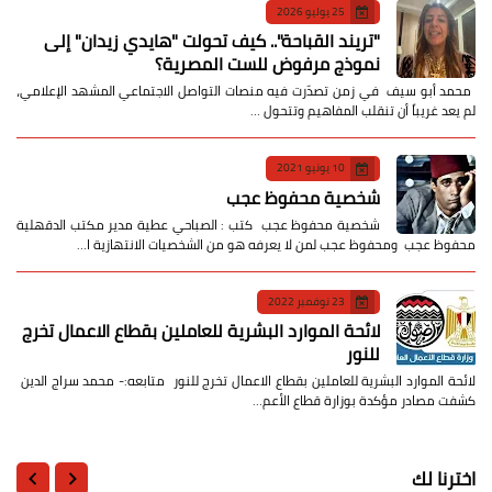
25 يوليو 2026
​"تريند القباحة".. كيف تحولت "هايدي زيدان" إلى
نموذج مرفوض للست المصرية؟
​ محمد أبو سيف ​في زمن تصدّرت فيه منصات التواصل الاجتماعي المشهد الإعلامي،
لم يعد غريباً أن تنقلب المفاهيم وتتحول …
10 يونيو 2021
شخصية محفوظ عجب
شخصية محفوظ عجب كتب : الصباحي عطية مدير مكتب الدقهلية
محفوظ عجب ومحفوظ عجب لمن لا يعرفه هو من الشخصيات الانتهازية ا…
23 نوفمبر 2022
لائحة الموارد البشرية للعاملين بقطاع الاعمال تخرج
للنور
لائحة الموارد البشرية للعاملين بقطاع الاعمال تخرج للنور متابعه:- محمد سراج الدين
كشفت مصادر مؤكدة بوزارة قطاع الأعم…
اخترنا لك