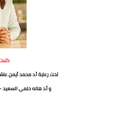
كتبت 
تحت رعاية أ.د محمد أيمن عاشو
و أ.د هاله حلمى السعيد - 