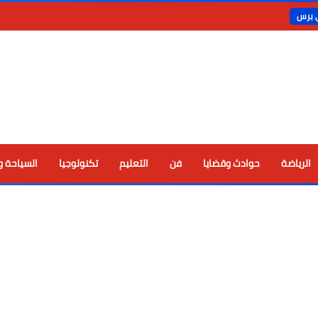
ي برس
الرياضة
حوادث وقضايا
فن
التعليم
تكنولوجيا
السياحة و