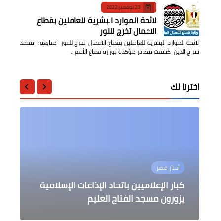
23 نوفمبر 2022
لائحة الموارد البشرية للعاملين بقطاع
الاعمال تخرج للنور
لائحة الموارد البشرية للعاملين بقطاع الاعمال تخرج للنور متابعه:- محمد
سراج الدين كشفت مصادر مؤكدة بوزارة قطاع الأعم…
اخترنا لك
عربى
محافظات
محافظات
أخبار مصر
أخبار مصر
فودة يشارك اجتماع رئيس الوزراء بمقر
أعيان مصراته يواصلون دعمهم لحكومة
وفد من دولة صربيا يقوم بزيارة الى مدن
كبار الإعلاميين باتحاد الإذاعات الإسلامية
الوحدة الوطنية
جنوب سيناء السياحية
يزورون مسجد الفتاح العليم
الحكومة عبر خاصية الفيديو كونفرانس
صبحي يلتقي وزير الشباب والرياضة الغاني