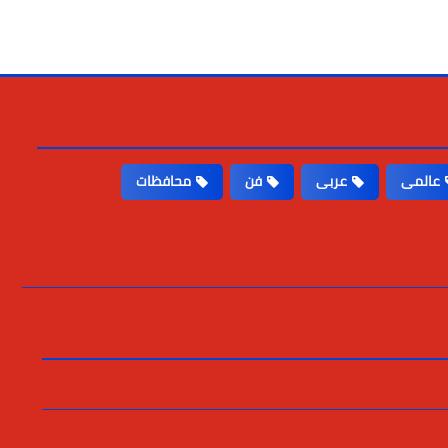
عالمى
عربى
فن
محافظات