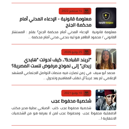
14 سبتمبر 2022
معلومة قانونية - الإدعاء المدني أمام
محكمة الجنح
معلومة قانونية الإدعاء المدني أمام محكمة الجنح؟ بقلم : المستشار
القانوني / محمود الطاهر هو ليه بندعي مدني أمام محكمة …
25 يوليو 2026
​"تريند القباحة".. كيف تحولت "هايدي
زيدان" إلى نموذج مرفوض للست المصرية؟
​ محمد أبو سيف ​في زمن تصدّرت فيه منصات التواصل الاجتماعي المشهد
الإعلامي، لم يعد غريباً أن تنقلب المفاهيم وتتحول …
10 يونيو 2021
شخصية محفوظ عجب
شخصية محفوظ عجب كتب : الصباحي عطية مدير مكتب
الدقهلية محفوظ عجب ومحفوظ عجب لمن لا يعرفه هو من الشخصيات
الانتهازية ا…