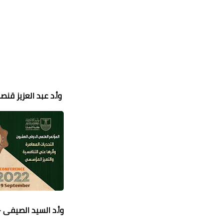
وأ.د عبد العزيز قن
وأ.د السيد الصيفى 