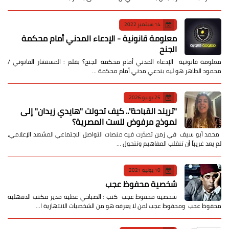
14 سبتمبر 2022
معلومة قانونية - الإدعاء المدني أمام محكمة
الجنح
معلومة قانونية الإدعاء المدني أمام محكمة الجنح؟ بقلم : المستشار القانوني /
محمود الطاهر هو ليه بندعي مدني أمام محكمة …
25 يوليو 2026
​"تريند القباحة".. كيف تحولت "هايدي زيدان" إلى
نموذج مرفوض للست المصرية؟
​ محمد أبو سيف ​في زمن تصدّرت فيه منصات التواصل الاجتماعي المشهد الإعلامي،
لم يعد غريباً أن تنقلب المفاهيم وتتحول …
10 يونيو 2021
شخصية محفوظ عجب
شخصية محفوظ عجب كتب : الصباحي عطية مدير مكتب الدقهلية
محفوظ عجب ومحفوظ عجب لمن لا يعرفه هو من الشخصيات الانتهازية ا…