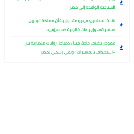
السياحية الوافدة إلى مصر
نقابة المحامين: فيديو متداول بشأن مملكة البحرين
«مفبرك».. وإجراءات قانونية ضد مروّجيه
غموض يكتنف حادث ميناء دمياط.. روايات متضاربة بين
«استهداف بالمسيرات» ونفي رسمي لمصر