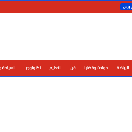
ي برس
الرياضة
حوادث وقضايا
فن
التعليم
تكنولوجيا
السياحة و