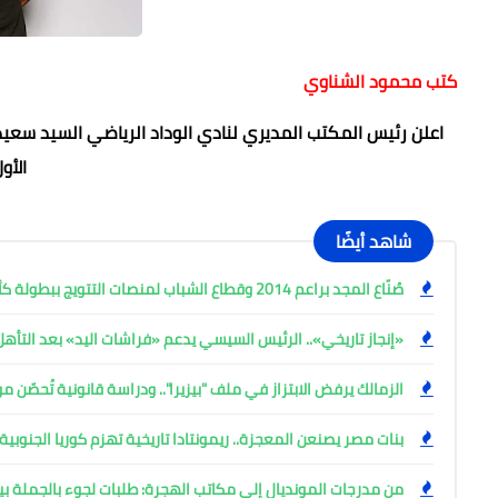
كتب محمود الشناوي
اعلن رئيس المكتب المديري لنادي الوداد الرياضي السيد سعيد 
الأو
شاهد أيضًا
صُنّاع المجد براعم 2014 وقطاع الشباب لمنصات التتويج ببطولة كأس المستقبل العربي
«إنجاز تاريخي».. الرئيس السيسي يدعم «فراشات اليد» بعد التأه
الزمالك يرفض الابتزاز في ملف "بيزيرا".. ودراسة قانونية تُحصّن م
بنات مصر يصنعن المعجزة.. ريمونتادا تاريخية تهزم كوريا الجنوبية 28-27 في مونديال اليد بروماني
من مدرجات المونديال إلى مكاتب الهجرة: طلبات لجوء بالجملة ب