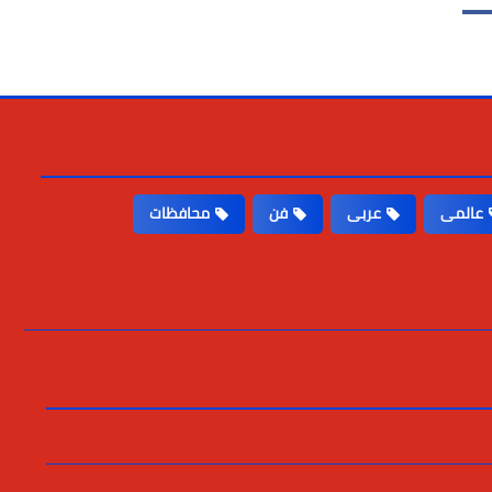
عالمى
عربى
فن
محافظات