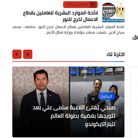
23 نوفمبر 2022
لائحة الموارد البشرية للعاملين بقطاع
الاعمال تخرج للنور
لائحة الموارد البشرية للعاملين بقطاع الاعمال تخرج للنور متابعه:- محمد
سراج الدين كشفت مصادر مؤكدة بوزارة قطاع الأعم…
يق
اخترنا لك
الرياضة
محافظات
عاجل
الرياضة
محافظات
تسليم المجموعة الاولي للوحدات
صبحي يُهنئ اللاعبة سلمى علي بعد
تتويجها بفضية بطولة العالم
صلاح ينعي ضحايا الزلزال المدمر في
السكنية بمشروع الأمل بحي الضواحي
عاجل / شكري نجيب يعاقب دفاع الزمالك
محافظ البحر الأحمر يفتتح منطقة عربات
ببورسعيد
بهدف أول
سوريا وتركيا
للباراتايكوندو
الطعام المتنقلة بالغردقة