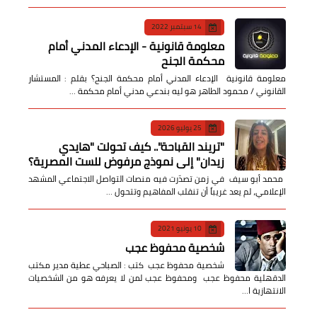
14 سبتمبر 2022
معلومة قانونية - الإدعاء المدني أمام
محكمة الجنح
معلومة قانونية الإدعاء المدني أمام محكمة الجنح؟ بقلم : المستشار
القانوني / محمود الطاهر هو ليه بندعي مدني أمام محكمة …
25 يوليو 2026
​"تريند القباحة".. كيف تحولت "هايدي
زيدان" إلى نموذج مرفوض للست المصرية؟
​ محمد أبو سيف ​في زمن تصدّرت فيه منصات التواصل الاجتماعي المشهد
الإعلامي، لم يعد غريباً أن تنقلب المفاهيم وتتحول …
10 يونيو 2021
شخصية محفوظ عجب
شخصية محفوظ عجب كتب : الصباحي عطية مدير مكتب
الدقهلية محفوظ عجب ومحفوظ عجب لمن لا يعرفه هو من الشخصيات
الانتهازية ا…