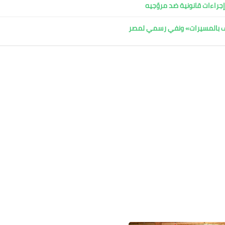
جراءات قانونية ضد مروّجيه
اف بالمسيرات» ونفي رسمي لمصر