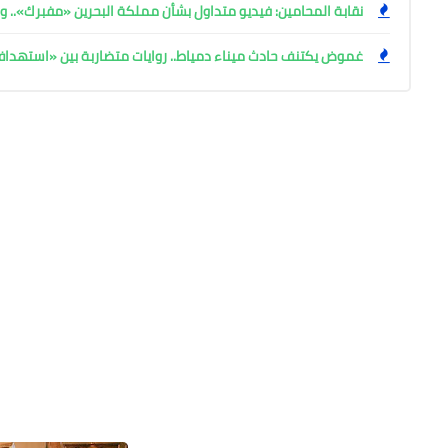
نقابة المحامين: فيديو متداول بشأن مملكة البحرين «مفبرك».. وإ
غموض يكتنف حادث ميناء دمياط.. روايات متضاربة بين «استهد