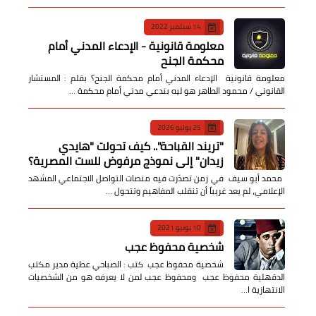
14 سبتمبر 2022
معلومة قانونية - الإدعاء المدني أمام
محكمة الجنح
معلومة قانونية الإدعاء المدني أمام محكمة الجنح؟ بقلم : المستشار
القانوني / محمود الطاهر هو ليه بندعي مدني أمام محكمة …
25 يوليو 2026
​"تريند القباحة".. كيف تحولت "هايدي
زيدان" إلى نموذج مرفوض للست المصرية؟
​ محمد أبو سيف ​في زمن تصدّرت فيه منصات التواصل الاجتماعي المشهد
الإعلامي، لم يعد غريباً أن تنقلب المفاهيم وتتحول …
10 يونيو 2021
شخصية محفوظ عجب
شخصية محفوظ عجب كتب : الصباحي عطية مدير مكتب
الدقهلية محفوظ عجب ومحفوظ عجب لمن لا يعرفه هو من الشخصيات
الانتهازية ا…