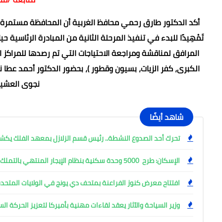
أكد الدكتور طارق رحمي محافظ الغربية أن المحافظة مستمرة ف
تَمْهِيدًا للبدء في تنفيذ المرحلة الثانية من المبادرة الرئاسية
المرافق لمناقشة ومراجعة الاحتياجات التي تم رصدها للمراكز الم
الكبرى، كفر الزيات، بسيون وقطور )، بحضور الدكتور أحمد عطا ن
نجوى العشير
شاهد أيضًا
تحرك أحد الصدوع النشطة.. رئيس قسم الزلازل بمعهد الفلك ي
الإسكان: طرح 5000 وحدة سكنية بنظام الإيجار المنتهي بالتملك
افتتاح معرض كنوز الفراعنة بمتحف دي يونج في الولايات المتحدة
وزير السياحة والآثار يعقد لقاءات مهنية بأميركا لتعزيز الحركة ا