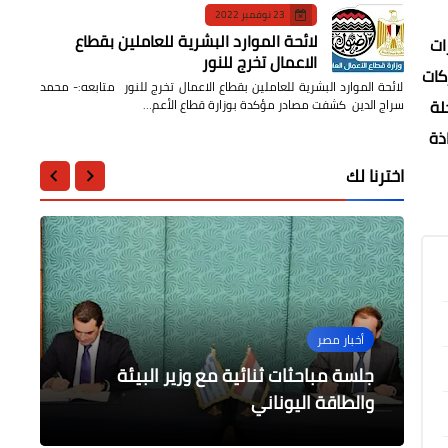
23 نوفمبر 2022
لائحة الموارد البشرية للعاملين بقطاع
ات
الاعمال تخرج للنور
كات
لائحة الموارد البشرية للعاملين بقطاع الاعمال تخرج للنور متابعه:- محمد
لة
سراج الدين كشفت مصادر مؤكدة بوزارة قطاع الأعم…
ذة
اخترنا لك
محافظات
أخبار مصر
محافظات
أخبار مصر
مناقشة بين المشاط ورئيس الهيئة
الزراعة تطلق حملة اليوم الواحد للمرور
الرياضة
العامة للمنطقة الاقتصادية بقناة
جلسة مباحثات ثنائية مع وزير البيئة
رئيس مجلس قروى نواى والحديث عن
على جمعيات الإصلاح الزراعي بالمحافظات
السويس
والطاقة اليوناني
مبادرة حياة كريمة
لمتابعة صرف الاسمدة
تشكيل الاهلى لمباراة سموحة