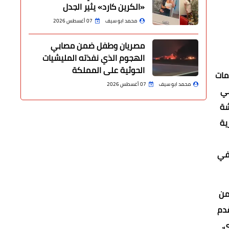
«الكرين كارد» يثير الجدل
محمد ابو سيف
07 أغسطس 2026
مصريان وطفل ضمن مصابي
الهجوم الذي نفذته المليشيات
الحوثية على المملكة
مات
محمد ابو سيف
07 أغسطس 2026
عمل بها من أصل 58 قرية، وفي
ما تمت مناقشة
 وجاري العمل في واحدة فضلاً عن مركز قطور والذي يضم 23 قرية
 في
من
قدم
.