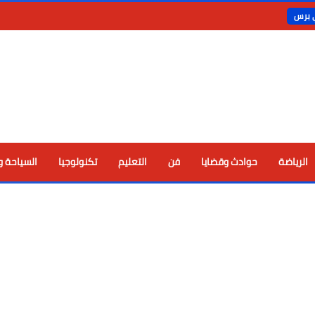
ي برس
الرياضة
حوادث وقضايا
فن
التعليم
تكنولوجيا
السياحة و