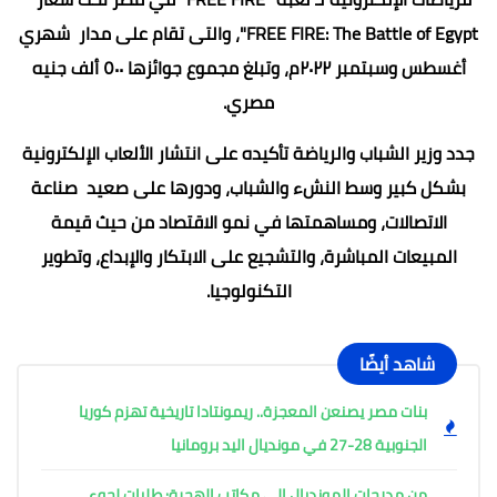
FREE FIRE: The Battle of Egypt"، والتى تقام على مدار شهري
أغسطس وسبتمبر ٢٠٢٢م، وتبلغ مجموع جوائزها ٥٠٠ ألف جنيه
مصري.
جدد وزير الشباب والرياضة تأكيده على انتشار الألعاب الإلكترونية
بشكل كبير وسط النشء والشباب، ودورها على صعيد صناعة
الاتصالات، ومساهمتها في نمو الاقتصاد من حيث قيمة
المبيعات المباشرة، والتشجيع على الابتكار والإبداع، وتطوير
التكنولوجيا.
شاهد أيضًا
بنات مصر يصنعن المعجزة.. ريمونتادا تاريخية تهزم كوريا
الجنوبية 28-27 في مونديال اليد برومانيا
من مدرجات المونديال إلى مكاتب الهجرة: طلبات لجوء