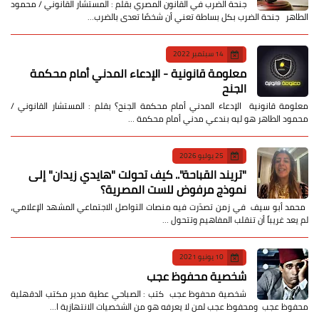
جنحة الضرب في القانون المصري بقلم : المستشار القانوني / محمود
الطاهر جنحة الضرب بكل بساطة تعني أن شخصًا تعدى بالضرب…
14 سبتمبر 2022
معلومة قانونية - الإدعاء المدني أمام محكمة
الجنح
معلومة قانونية الإدعاء المدني أمام محكمة الجنح؟ بقلم : المستشار القانوني /
محمود الطاهر هو ليه بندعي مدني أمام محكمة …
25 يوليو 2026
​"تريند القباحة".. كيف تحولت "هايدي زيدان" إلى
نموذج مرفوض للست المصرية؟
​ محمد أبو سيف ​في زمن تصدّرت فيه منصات التواصل الاجتماعي المشهد الإعلامي،
لم يعد غريباً أن تنقلب المفاهيم وتتحول …
10 يونيو 2021
شخصية محفوظ عجب
شخصية محفوظ عجب كتب : الصباحي عطية مدير مكتب الدقهلية
محفوظ عجب ومحفوظ عجب لمن لا يعرفه هو من الشخصيات الانتهازية ا…