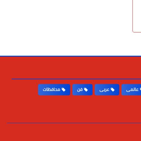
عالمى
عربى
فن
محافظات