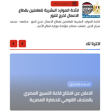
23 نوفمبر 2022
لائحة الموارد البشرية للعاملين بقطاع
الاعمال تخرج للنور
لائحة الموارد البشرية للعاملين بقطاع الاعمال تخرج للنور متابعه:- محمد
سراج الدين كشفت مصادر مؤكدة بوزارة قطاع الأعم…
اخترنا لك
محافظات
أخبار مصر
أخبار مصر
السياحة والفنادق
مقالات
رئيس الوزراء يلتقي وزيرة الصناعة
مختار يشهد الدفعه الخامسه للحوم
الاعلان عن افتتاح قاعة النسيج المصري
عاجل / مدبولي يستقبل وفد لجنة التقييم
صكوك الطعام بالدقهلية
لاستعراض عدد من الملفات
التابع لمفوضية الاتحاد الأفريقي
بالمتحف القومي للحضارة المصرية
من عادات الشعب المغربي في رمضان