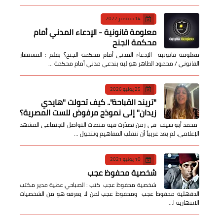
14 سبتمبر 2022
معلومة قانونية - الإدعاء المدني أمام
محكمة الجنح
معلومة قانونية الإدعاء المدني أمام محكمة الجنح؟ بقلم : المستشار
القانوني / محمود الطاهر هو ليه بندعي مدني أمام محكمة …
25 يوليو 2026
​"تريند القباحة".. كيف تحولت "هايدي
زيدان" إلى نموذج مرفوض للست المصرية؟
​ محمد أبو سيف ​في زمن تصدّرت فيه منصات التواصل الاجتماعي المشهد
الإعلامي، لم يعد غريباً أن تنقلب المفاهيم وتتحول …
10 يونيو 2021
شخصية محفوظ عجب
شخصية محفوظ عجب كتب : الصباحي عطية مدير مكتب
الدقهلية محفوظ عجب ومحفوظ عجب لمن لا يعرفه هو من الشخصيات
الانتهازية ا…