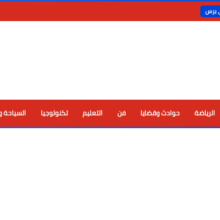
ي برس
الرياضة
حوادث وقضايا
فن
التعليم
تكنولوجيا
السياحة و