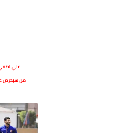
علي لطفي 
من سيحرص عري