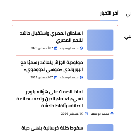
آخر الأخبار
لي
السلطان المصري واستقبال حاشد
بي.
للنجم المصري
محمد ابو سيف
07 أغسطس 2026
مولودية الجزائر يتعاقد رسميًا مع
البوروندي «موسي ندووموي»
محمد ابو سيف
07 أغسطس 2026
لماذا الصمت على هؤلاء بلوجر
تسيء لعلماء الدين وتصف «علامة
الصلاة» بألفاظ خادشة
محمد ابو سيف
07 أغسطس 2026
سقوط كتلة خرسانية ينهي حياة