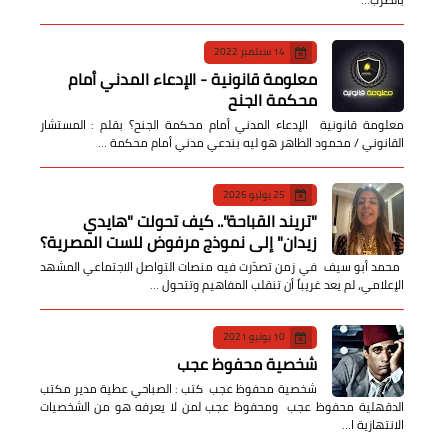
14 سبتمبر 2022
معلومة قانونية - الإدعاء المدني أمام
محكمة الجنح
معلومة قانونية الإدعاء المدني أمام محكمة الجنح؟ بقلم : المستشار
القانوني / محمود الطاهر هو ليه بندعي مدني أمام محكمة …
25 يوليو 2026
​"تريند القباحة".. كيف تحولت "هايدي
زيدان" إلى نموذج مرفوض للست المصرية؟
​ محمد أبو سيف ​في زمن تصدّرت فيه منصات التواصل الاجتماعي المشهد
الإعلامي، لم يعد غريباً أن تنقلب المفاهيم وتتحول …
10 يونيو 2021
شخصية محفوظ عجب
شخصية محفوظ عجب كتب : الصباحي عطية مدير مكتب
الدقهلية محفوظ عجب ومحفوظ عجب لمن لا يعرفه هو من الشخصيات
الانتهازية ا…