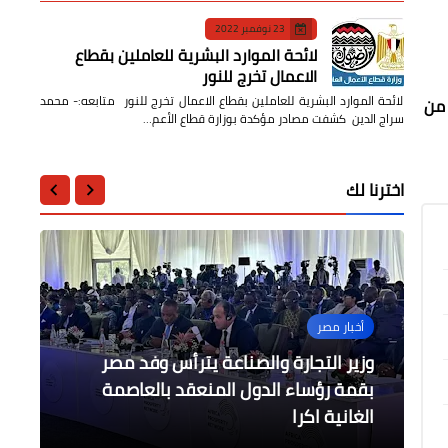
23 نوفمبر 2022
لائحة الموارد البشرية للعاملين بقطاع
الاعمال تخرج للنور
لائحة الموارد البشرية للعاملين بقطاع الاعمال تخرج للنور متابعه:- محمد
 من
سراج الدين كشفت مصادر مؤكدة بوزارة قطاع الأعم…
اخترنا لك
أخبار مصر
الرياضة
محافظات
محافظات
أخبار مصر
وزير التجارة والصناعة يترأس وفد مصر
انتهت القصة - القندوسي يرتدي
رحمي يفتتح ثلاث معارض جدد لأهلا
بقمة رؤساء الدول المنعقد بالعاصمة
محافظ الجيزة يعاين الأعمال الإنشائية
عبدربه يفتتح معرض اهلا رمضان بكفر
الجارية
بالمشط
الغانية اكرا
القميص الأحمر
رمضان بالمحلة وسمنود