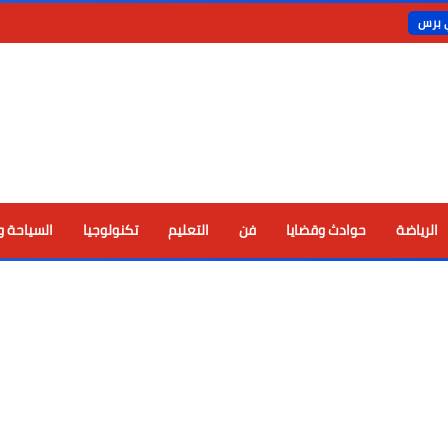
ي برس
الرياضة
حوادث وقضايا
فن
التعليم
تكنولوجيا
السياحة و