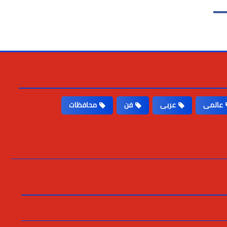
عالمى
عربى
فن
محافظات