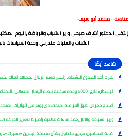
متابعة - محمد أبو سيف
إلتقى الدكتور أشرف صبحي وزير الشباب والرياضة ،اليوم بمكتبه
الشباب والفتيات متدربي وحدة السياسات بالو
شاهد أيضًا
تحرك أحد الصدوع النشطة.. رئيس قسم الزلازل بمعهد الفلك ي
الإسكان: طرح 5000 وحدة سكنية بنظام الإيجار المنتهي بالتملك
افتتاح معرض كنوز الفراعنة بمتحف دي يونج في الولايات المتحدة
وزير السياحة والآثار يعقد لقاءات مهنية بأميركا لتعزيز الحركة ا
نقابة المحامين: فيديو متداول بشأن مملكة البحرين «مفبرك».. وإ