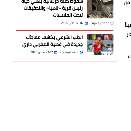
سقوط كتلة خرسانية ينهي حياة
 من
رئيس قرية «ناهيا» والتحقيقات
تبحث الملابسات
محمد ابو سيف
07 أغسطس 2026
ناً
ار
الطب الشرعي يكشف مفاجآت
جديدة في قضية المغربي داري
محمد ابو سيف
07 أغسطس 2026
ة