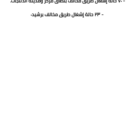
- ٧٠ حالة إشغال طريق مخالف بنطاق مركز ومدينة الدلنجات.
- ٢٣ حالة إشغال طريق مخالف برشيد٠