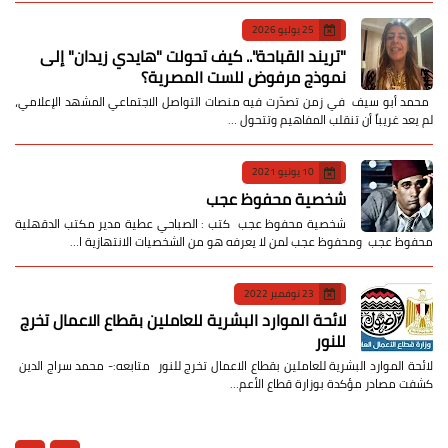
25 يوليو 2026
​"تريند القباحة".. كيف تحولت "هايدي زيدان" إلى
نموذج مرفوض للست المصرية؟
​ محمد أبو سيف ​في زمن تصدّرت فيه منصات التواصل الاجتماعي المشهد الإعلامي،
لم يعد غريباً أن تنقلب المفاهيم وتتحول …
10 يونيو 2021
شخصية محفوظ عجب
شخصية محفوظ عجب كتب : الصباحي عطية مدير مكتب الدقهلية
محفوظ عجب ومحفوظ عجب لمن لا يعرفه هو من الشخصيات الانتهازية ا…
23 نوفمبر 2022
لائحة الموارد البشرية للعاملين بقطاع الاعمال تخرج
للنور
لائحة الموارد البشرية للعاملين بقطاع الاعمال تخرج للنور متابعه:- محمد سراج الدين
كشفت مصادر مؤكدة بوزارة قطاع الأعم…