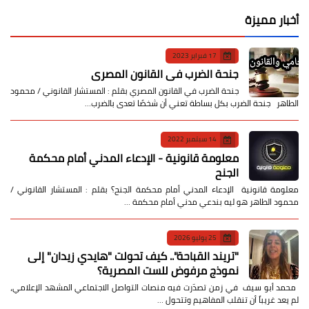
أخبار مميزة
17 فبراير 2023
جنحة الضرب في القانون المصري
جنحة الضرب في القانون المصري بقلم : المستشار القانوني / محمود
الطاهر جنحة الضرب بكل بساطة تعني أن شخصًا تعدى بالضرب…
14 سبتمبر 2022
معلومة قانونية - الإدعاء المدني أمام محكمة
الجنح
معلومة قانونية الإدعاء المدني أمام محكمة الجنح؟ بقلم : المستشار القانوني /
محمود الطاهر هو ليه بندعي مدني أمام محكمة …
25 يوليو 2026
​"تريند القباحة".. كيف تحولت "هايدي زيدان" إلى
نموذج مرفوض للست المصرية؟
​ محمد أبو سيف ​في زمن تصدّرت فيه منصات التواصل الاجتماعي المشهد الإعلامي،
لم يعد غريباً أن تنقلب المفاهيم وتتحول …