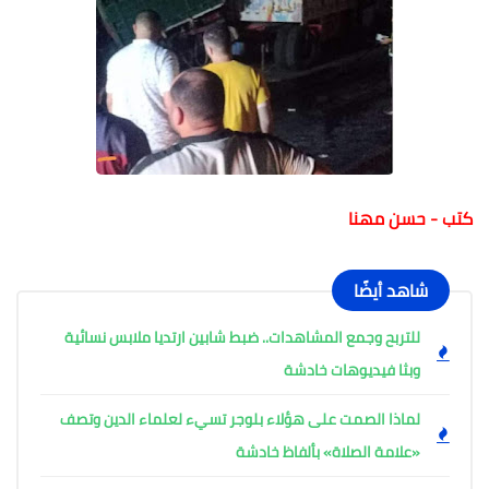
كتب - حسن مهنا
شاهد أيضًا
للتربح وجمع المشاهدات.. ضبط شابين ارتديا ملابس نسائية
وبثا فيديوهات خادشة
لماذا الصمت على هؤلاء بلوجر تسيء لعلماء الدين وتصف
«علامة الصلاة» بألفاظ خادشة