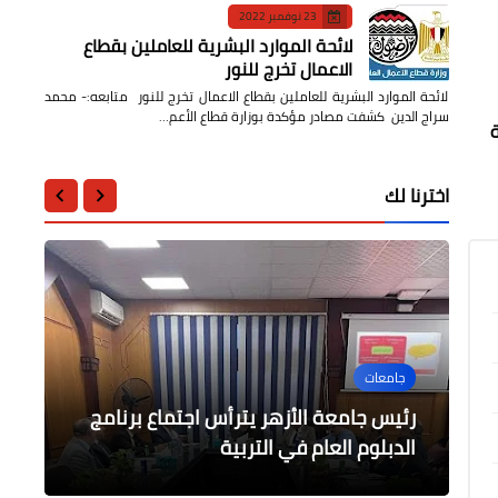
23 نوفمبر 2022
لائحة الموارد البشرية للعاملين بقطاع
الاعمال تخرج للنور
لائحة الموارد البشرية للعاملين بقطاع الاعمال تخرج للنور متابعه:- محمد
سراج الدين كشفت مصادر مؤكدة بوزارة قطاع الأعم…
ة
اخترنا لك
الرياضة
جامعات
محافظات
محافظات
الرياضة
ضبط سيارة محملة ب 380 ألف وحدة
مدير تعليم الرياض ورئيس قسم التعليم
رئيس جامعة الأزهر يترأس اجتماع برنامج
كلوب يعلق على صيام صلاح عن التهديف
مهرجان إبداع الموسم (١١)
زريعة بلطي بكفر الشيخ
الدبلوم العام في التربية
ومقارنته بنجم السيتي هالاند
الإبتدائي يشهدان طابور الصباح