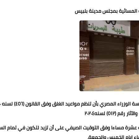
رة المسائية بمجلس مدينة بلبيس
التزام المح
قم (٥١٢) لسنه٢٠٢٠٤
ية عشرة مساءا وفق التوقيت الصيفي على أن تزيد لتكون في تمام الس
اء ايام الخميس والجمعة.