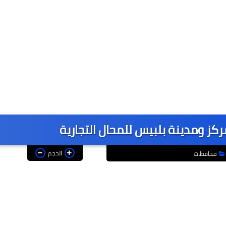
كز ومدينة بلبيس للمحال التجارية
الحجم
محافظات