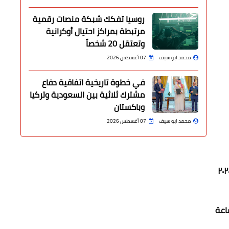
روسيا تفكك شبكة منصات رقمية
مرتبطة بمراكز احتيال أوكرانية
وتعتقل 20 شخصاً
محمد ابو سيف
07 أغسطس 2026
في خطوة تاريخية اتفاقية دفاع
مشترك ثلاثية بين السعودية وتركيا
وباكستان
محمد ابو سيف
07 أغسطس 2026
ال التجارية بمواعيد الغلق المحددة والتى حددتها رئاسة الوزراء المصري بأن تنظم مواعيد الغلق وفق القانون (٤٥٦) لسنه ٢٠٢٠
اعة