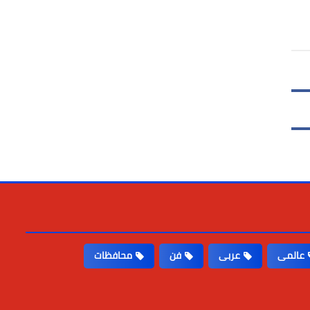
عالمى
عربى
فن
محافظات