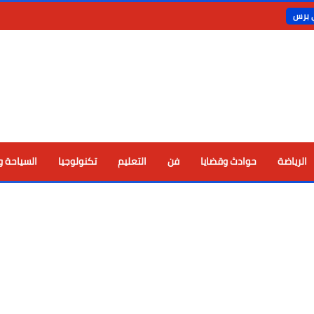
ي برس
الرياضة
حوادث وقضايا
فن
التعليم
تكنولوجيا
السياحة و