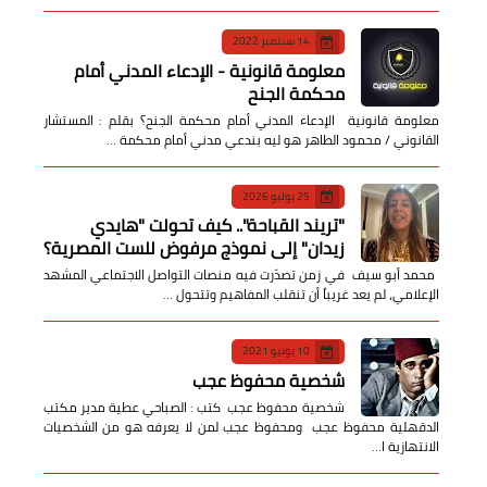
14 سبتمبر 2022
معلومة قانونية - الإدعاء المدني أمام
محكمة الجنح
معلومة قانونية الإدعاء المدني أمام محكمة الجنح؟ بقلم : المستشار
القانوني / محمود الطاهر هو ليه بندعي مدني أمام محكمة …
25 يوليو 2026
​"تريند القباحة".. كيف تحولت "هايدي
زيدان" إلى نموذج مرفوض للست المصرية؟
​ محمد أبو سيف ​في زمن تصدّرت فيه منصات التواصل الاجتماعي المشهد
الإعلامي، لم يعد غريباً أن تنقلب المفاهيم وتتحول …
10 يونيو 2021
شخصية محفوظ عجب
شخصية محفوظ عجب كتب : الصباحي عطية مدير مكتب
الدقهلية محفوظ عجب ومحفوظ عجب لمن لا يعرفه هو من الشخصيات
الانتهازية ا…