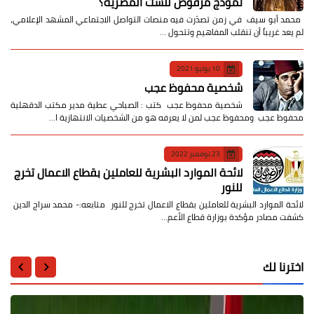
نموذج مرفوض للست المصرية؟
​ محمد أبو سيف ​في زمن تصدّرت فيه منصات التواصل الاجتماعي المشهد الإعلامي،
لم يعد غريباً أن تنقلب المفاهيم وتتحول …
10 يونيو 2021
شخصية محفوظ عجب
شخصية محفوظ عجب كتب : الصباحي عطية مدير مكتب الدقهلية
محفوظ عجب ومحفوظ عجب لمن لا يعرفه هو من الشخصيات الانتهازية ا…
23 نوفمبر 2022
لائحة الموارد البشرية للعاملين بقطاع الاعمال تخرج
للنور
لائحة الموارد البشرية للعاملين بقطاع الاعمال تخرج للنور متابعه:- محمد سراج الدين
كشفت مصادر مؤكدة بوزارة قطاع الأعم…
اخترنا لك