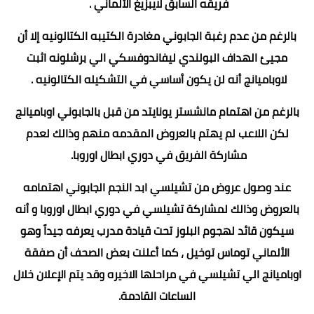
فريقه السابق لايبزيغ الألماني .
بالرغم من عدم رغبة الجابوني مغادرة الكتيبه الكتالونيه إلا أن
مجيئ الهداف البولندي ليفاندوفسكي الي برشلونه اثبت
لاوباميانج أنه لن يكون أساسي في التشكيله الكتالونيه .
بالرغم من اهتمام مانشستر يونايتد من قبل بالجابوني اوباميانج
لكن اللاعب لم يهتم بالعروض المقدمه منهم وذالك لعدم
مشاركة الفريق في دوري ابطال اوروبا.
عند وصول عروض من تشيلسي ابد النجم الجابوني اهتمامه
بالعروض وذالك لمشاركة تشيلسي في دوري ابطال اوروبا و أنه
سيكون قائد لهجوم البلوز تحت قيادة مدرب يعرفه جيداً وهو
الألماني توماس توخيل ، كما أعلنت بعض الصحف أن صفقة
اوباميانج الي تشيلسي في مراحلها الاخيره وقد يتم الإعلان خلال
الساعات القادمة.