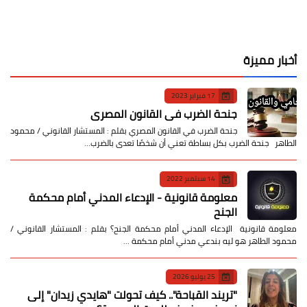
أخبار مميزة
17 فبراير 2023
جنحة الضرب في القانون المصري
جنحة الضرب في القانون المصري بقلم : المستشار القانوني / محمود
الطاهر جنحة الضرب بكل بساطة تعني أن شخصًا تعدى بالضرب…
14 سبتمبر 2022
معلومة قانونية - الإدعاء المدني أمام محكمة
الجنح
معلومة قانونية الإدعاء المدني أمام محكمة الجنح؟ بقلم : المستشار القانوني /
محمود الطاهر هو ليه بندعي مدني أمام محكمة …
25 يوليو 2026
​"تريند القباحة".. كيف تحولت "هايدي زيدان" إلى