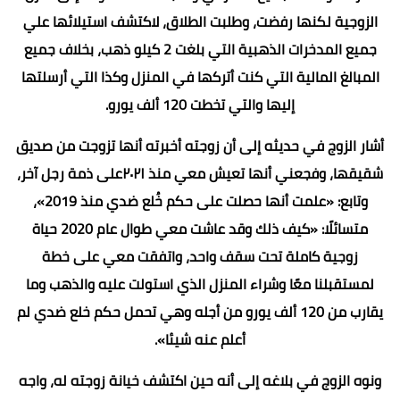
الزوجية لكنها رفضت، وطلبت الطلاق، لاكتشف استيلائها علي
جميع المدخرات الذهبية التي بلغت 2 كيلو ذهب، بخلاف جميع
المبالغ المالية التي كنت أتركها في المنزل وكذا التي أرسلتها
إليها والتي تخطت 120 ألف يورو.
أشار الزوج في حديثه إلى أن زوجته أخبرته أنها تزوجت من صديق
شقيقها، وفجعني أنها تعيش معي منذ ٢٠٢١على ذمة رجل آخر،
وتابع: «علمت أنها حصلت على حكم خُلع ضدي منذ 2019»،
متسائلًا: «كيف ذلك وقد عاشت معي طوال عام 2020 حياة
زوجية كاملة تحت سقف واحد، واتفقت معي على خطة
لمستقبلنا معًا وشراء المنزل الذي استولت عليه والذهب وما
يقارب من 120 ألف يورو من أجله وهي تحمل حكم خلع ضدي لم
أعلم عنه شيئا».
ونوه الزوج في بلاغه إلى أنه حين اكتشف خيانة زوجته له، واجه