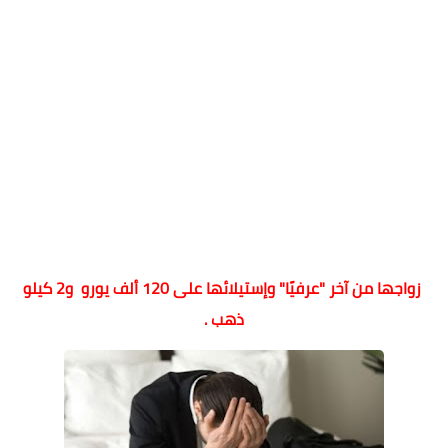
زواجها من آخر "عرفيًا" وإستيلائها على 120 ألف يورو و2 كيلو
ذهب .