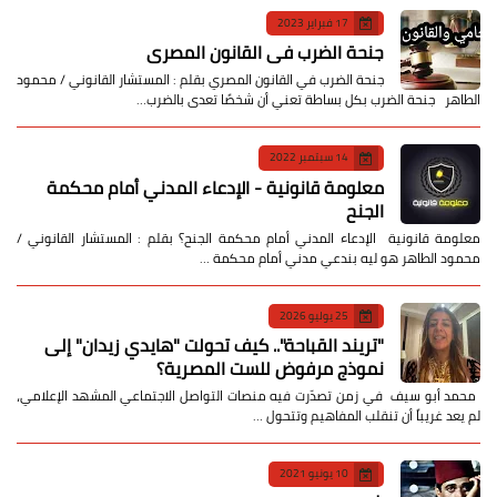
17 فبراير 2023
جنحة الضرب في القانون المصري
جنحة الضرب في القانون المصري بقلم : المستشار القانوني / محمود
الطاهر جنحة الضرب بكل بساطة تعني أن شخصًا تعدى بالضرب…
14 سبتمبر 2022
معلومة قانونية - الإدعاء المدني أمام محكمة
الجنح
معلومة قانونية الإدعاء المدني أمام محكمة الجنح؟ بقلم : المستشار القانوني /
محمود الطاهر هو ليه بندعي مدني أمام محكمة …
25 يوليو 2026
​"تريند القباحة".. كيف تحولت "هايدي زيدان" إلى
نموذج مرفوض للست المصرية؟
​ محمد أبو سيف ​في زمن تصدّرت فيه منصات التواصل الاجتماعي المشهد الإعلامي،
لم يعد غريباً أن تنقلب المفاهيم وتتحول …
10 يونيو 2021