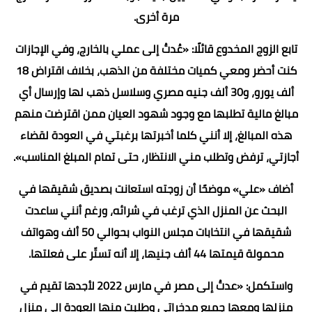
مرة أخرى.
تابع الزوج المخدوع قائلًا: «عُدتُ إلى عملي بالخارج، وفي الإجازات
كنت أحضر ومعي كميات مختلفة من الذهب، بخلاف اقتراض 18
ألف يورو، و30 ألف جنيه مصري وسلاسل ذهب لها وإرسال أي
مبالغ مالية تطلبها مع وجود شهود العيان ممن اقترضت منهم
هذه المبالغ، إلا أنني كلما أخبرتها برغبتي في العودة لقضاء
أجازتي، ترفض وتطلب مني الانتظار، حتى تمام المبلغ المناسب».
أضاف «علي» موضحًا أن زوجته استعانت بصديق شقيقها في
البحث عن المنزل الذي ترغب في شرائه، ورغم أنني ساعدت
شقيقها في انتخابات مجلس النواب بحوالي 50 ألف وهواتف
محمولة قيمتها 44 ألف جنيها، إلا أنه تستّر على فعلتها.
واستكمل: «عدتُ إلى مصر في مارس 2022 لأجدها تقيم في
منزلها ومعها جميع مدخراتي وطلبت منها العودة إلى منزل