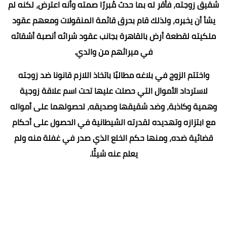
شقيق زوجته، فأقر له بما حدث مُبررًا صمته وأنه اعترض، لكنه لم
يشأ أن يخبره، ولذلك قام بحرق قائمة المنقولات ومعهم عقود
ملكيته لقطعة أرض بالقاهرة بجانب عقود شرائه أنصبة أشقائه
في ميراثهم من والدي.
واختتم الزوج في بلاغه مطالبًا باتخاذ اللازم قانونا ضد زوجته
لاسترداد الأموال التي حصلت عليها تحت اسم علاقة زوجية
وهمية وكاذبة، وضد شقيقها وصديقه، لحصولهما على أمواله
مع ابتزازه وتهديده لقدرته الشيطانية في الحصول على أحكام
قضائية ضده، ومنها حكم الخلع الذي صدر في غفلة منه ولم
يعلم عنه شيئًا.