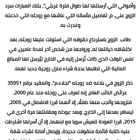
وأموالي التي أرسلتها لها طوال فترة غربتي"، بتلك العبارات سرد
الزوج على. م، تفاصيل مأساته التي عاشها مع زوجته التي خدعته
وغدرت به.
طالب الزوج باسترجاع حقوقه التي استولت عليها زوجته، بعد
اكتشافه خيانتها له، وزواجها من شخص آخر لمدة عامين، في
نفس الوقت الذي كانت تُرسل إليه في الخارج ليُرسل لها المبالغ
المالية التي تطلبها بحجة شراء منزل زوجية جديد لهما.
ذكر الزوج في بلاغه ضد زوجته "نجلاء.م"، والمقيد برقم 35951
عرائض النائب العام، إنه تعرف على زوجته منذ عام 2000،
فتزوجها وأنجب منها طفلًا، إلا أنهما قررا الانفصال في 2005،
ليسافر بعدها إلى الخارج، وبعد عودته ومقابلتها مرة أخرى في
2015، قررا العودة للعيش سويا مع ابنهما، إلا أن أسرتها اشترطت
عليه كتابة قائمة منقولات جديدة، وإيصال أمانة لشراء شقة