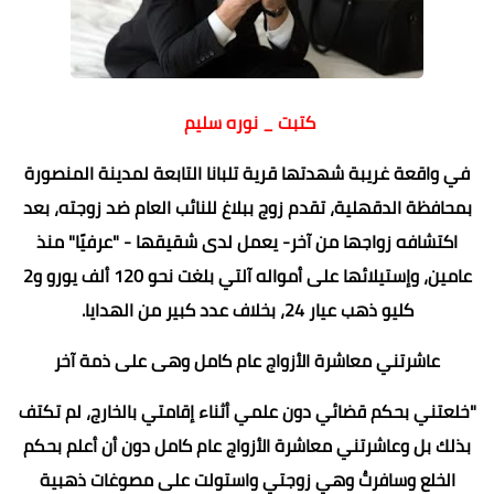
كتبت _ نوره سليم
في واقعة غريبة شهدتها قرية تلبانا التابعة لمدينة المنصورة
بمحافظة الدقهلية، تقدم زوج ببلاغ للنائب العام ضد زوجته، بعد
اكتشافه زواجها من آخر- يعمل لدى شقيقها - "عرفيًا" منذ
عامين، وإستيلائها على أمواله آلتي بلغت نحو 120 ألف يورو و2
كليو ذهب عيار 24، بخلاف عدد كبير من الهدايا.
عاشرتني معاشرة الأزواج عام كامل وهى على ذمة آخر
"خلعتني بحكم قضائي دون علمي أثناء إقامتي بالخارج، لم تكتف
بذلك بل وعاشرتني معاشرة الأزواج عام كامل دون أن أعلم بحكم
الخلع وسافرتُ وهي زوجتي واستولت على مصوغات ذهبية