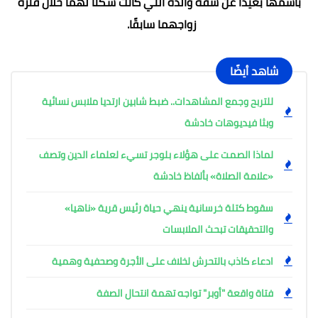
باسمها بعيدًا عن شقة والده التي كانت سكنا لهما خلال فترة
زواجهما سابقًا.
شاهد أيضًا
للتربح وجمع المشاهدات.. ضبط شابين ارتديا ملابس نسائية
وبثا فيديوهات خادشة
لماذا الصمت على هؤلاء بلوجر تسيء لعلماء الدين وتصف
«علامة الصلاة» بألفاظ خادشة
سقوط كتلة خرسانية ينهي حياة رئيس قرية «ناهيا»
والتحقيقات تبحث الملابسات
ادعاء كاذب بالتحرش لخلاف على الأجرة وصحفية وهمية
فتاة واقعة "أوبر" تواجه تهمة انتحال الصفة