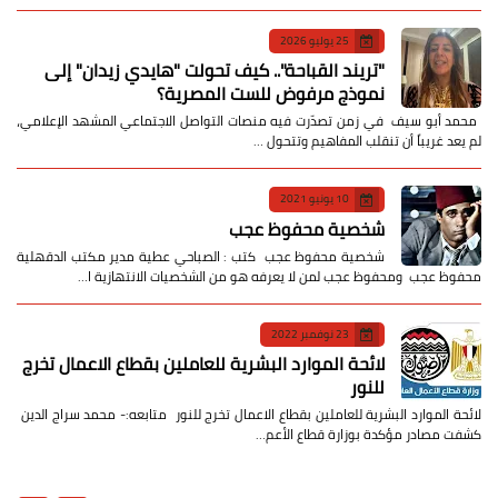
25 يوليو 2026
​"تريند القباحة".. كيف تحولت "هايدي زيدان" إلى
نموذج مرفوض للست المصرية؟
​ محمد أبو سيف ​في زمن تصدّرت فيه منصات التواصل الاجتماعي المشهد الإعلامي،
لم يعد غريباً أن تنقلب المفاهيم وتتحول …
10 يونيو 2021
شخصية محفوظ عجب
شخصية محفوظ عجب كتب : الصباحي عطية مدير مكتب الدقهلية
محفوظ عجب ومحفوظ عجب لمن لا يعرفه هو من الشخصيات الانتهازية ا…
23 نوفمبر 2022
لائحة الموارد البشرية للعاملين بقطاع الاعمال تخرج
للنور
لائحة الموارد البشرية للعاملين بقطاع الاعمال تخرج للنور متابعه:- محمد سراج الدين
كشفت مصادر مؤكدة بوزارة قطاع الأعم…