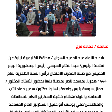
متابعة / حمادة فرج
شهد اللواء عبد الحميد الهجان / محافظ القليوبية نيابة عن
فخامة الرئيس/ عبد الفتاح السيسي رئيس الجمهورية اليوم
الخميس مع صلاة المغرب الاحتفال برأس السنة الهجرية لعام
1444 هجريا، بمسجد ناصر بمدينة بنها بحضور الأستاذ الدكتور /
جمال سوسة رئيس جامعة بنها والدكتور/ سمير حماد نائب
المحافظ واللواء/هشام خشبة السكرتير العام للمحافظة
والمهندس/علي يوسف أبو عقيل السكرتير العام المساعد
والعميد/ وليد سلام نائبا عن المستشار العسكري وفضيلة