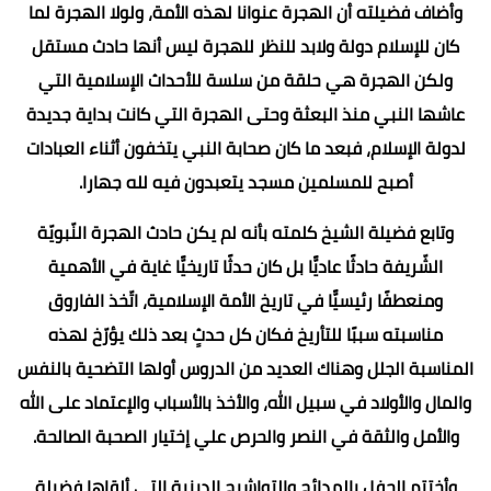
وأضاف فضيلته أن الهجرة عنوانا لهذه الأمة، ولولا الهجرة لما
كان للإسلام دولة ولابد للنظر للهجرة ليس أنها حادث مستقل
ولكن الهجرة هي حلقة من سلسة للأحداث الإسلامية التي
عاشها النبي منذ البعثة وحتى الهجرة التي كانت بداية جديدة
لدولة الإسلام، فبعد ما كان صحابة النبي يتخفون أثناء العبادات
أصبح للمسلمين مسجد يتعبدون فيه لله جهارا.
وتابع فضيلة الشيخ كلمته بأنه لم يكن حادث الهجرة النّبويّة
الشّريفة حادثًا عاديًّا بل كان حدثًا تاريخيًّا غاية في الأهمية
ومنعطفًا رئيسيًّا في تاريخ الأمة الإسلامية، اتّخذ الفاروق
مناسبته سببًا للتأريخ فكان كل حدثٍ بعد ذلك يؤرّخ لهذه
المناسبة الجلل وهناك العديد من الدروس أولها التضحية بالنفس
والمال والأولاد في سبيل الله، والأخذ بالأسباب والإعتماد على الله
والأمل والثقة في النصر والحرص علي إختيار الصحبة الصالحة.
وأختتم الحفل بالمدائح والتواشيح الدينية التي ألقاها فضيلة