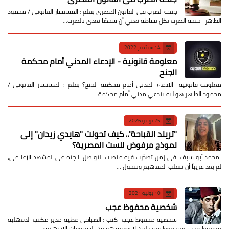
جنحة الضرب في القانون المصري بقلم : المستشار القانوني / محمود
الطاهر جنحة الضرب بكل بساطة تعني أن شخصًا تعدى بالضرب…
14 سبتمبر 2022
معلومة قانونية - الإدعاء المدني أمام محكمة
الجنح
معلومة قانونية الإدعاء المدني أمام محكمة الجنح؟ بقلم : المستشار القانوني /
محمود الطاهر هو ليه بندعي مدني أمام محكمة …
25 يوليو 2026
​"تريند القباحة".. كيف تحولت "هايدي زيدان" إلى
نموذج مرفوض للست المصرية؟
​ محمد أبو سيف ​في زمن تصدّرت فيه منصات التواصل الاجتماعي المشهد الإعلامي،
لم يعد غريباً أن تنقلب المفاهيم وتتحول …
10 يونيو 2021
شخصية محفوظ عجب
شخصية محفوظ عجب كتب : الصباحي عطية مدير مكتب الدقهلية
محفوظ عجب ومحفوظ عجب لمن لا يعرفه هو من الشخصيات الانتهازية ا…