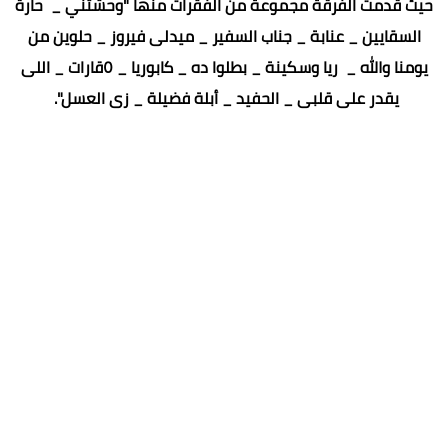
حيث قدمت الفرقة مجموعة من الفقرات منها "وحشتني _ حارة
السقايين _ عنابة _ جناب السفير _ ميدلى فيروز _ حلوين من
يومنا والله _ ريا وسكينة _ بطلوا ده _ كابوريا _ ٥قارات _ اللى
يقدر على قلبى _ الحفيد _ أبلة فضيلة _ زى العسل".