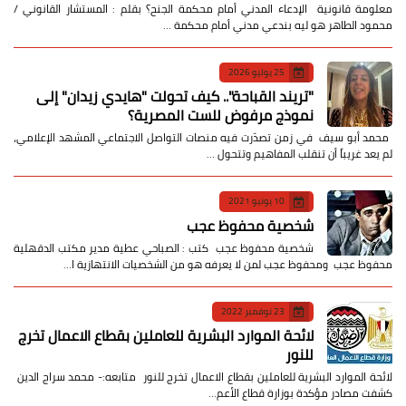
معلومة قانونية الإدعاء المدني أمام محكمة الجنح؟ بقلم : المستشار القانوني /
محمود الطاهر هو ليه بندعي مدني أمام محكمة …
25 يوليو 2026
​"تريند القباحة".. كيف تحولت "هايدي زيدان" إلى
نموذج مرفوض للست المصرية؟
​ محمد أبو سيف ​في زمن تصدّرت فيه منصات التواصل الاجتماعي المشهد الإعلامي،
لم يعد غريباً أن تنقلب المفاهيم وتتحول …
10 يونيو 2021
شخصية محفوظ عجب
شخصية محفوظ عجب كتب : الصباحي عطية مدير مكتب الدقهلية
محفوظ عجب ومحفوظ عجب لمن لا يعرفه هو من الشخصيات الانتهازية ا…
23 نوفمبر 2022
لائحة الموارد البشرية للعاملين بقطاع الاعمال تخرج
للنور
لائحة الموارد البشرية للعاملين بقطاع الاعمال تخرج للنور متابعه:- محمد سراج الدين
كشفت مصادر مؤكدة بوزارة قطاع الأعم…