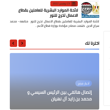
23 نوفمبر 2022
لائحة الموارد البشرية للعاملين بقطاع
الاعمال تخرج للنور
لائحة الموارد البشرية للعاملين بقطاع الاعمال تخرج للنور متابعه:- محمد
سراج الدين كشفت مصادر مؤكدة بوزارة قطاع الأعم…
اخترنا لك
الصحة
التعليم
محافظات
أخبار مصر
أخبار مصر
التدريب على خطة الاخلاء بمدرسة
رئيس مجلس مدينة قليوب يستقبل
إتصال هاتفي بين الرئيس السيسي و
"بوتسوانا "متحور جديد لفيروس كورونا
إصدار طوابع بريد تذكارية تخليدا لمناسبة
طلمبات 7 تعليم اساسي
يثير قلق العلماء
محمد بن زايد آل نهيان
العمراوي مدير تعليم قليوب
توثيق حدث افتتاح طريق الكباش