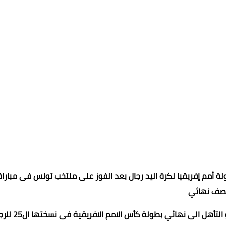
لة أمم إفريقيا لكرة اليد رجال بعد الفوز على منتخب تونس فى مباراة
نصف نهائي
انتهت المباراة بفوز منتخبنا الوطنى المصرى بنتيجة 29 - 27 و التأهل الى نها