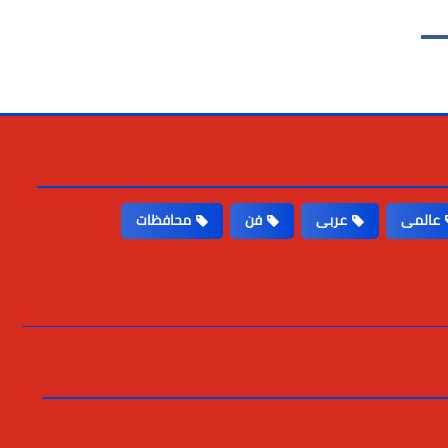
عالمى
عربى
فن
محافظات