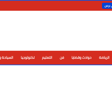
ي برس
الرياضة
حوادث وقضايا
فن
التعليم
تكنولوجيا
السياحة و