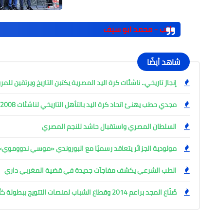
كتب - محمد ابو سيف
شاهد أيضًا
إنجاز تاريخي.. ناشئات كرة اليد المصرية يكتبن التاريخ ويرتقين للم
مجدي حطب يهنئ اتحاد كرة اليد بالتأهل التاريخي لناشئات 2008 للمربع الذهبي
السلطان المصري واستقبال حاشد للنجم المصري
مولودية الجزائر يتعاقد رسميًا مع البوروندي «موسي ندووموي»
الطب الشرعي يكشف مفاجآت جديدة في قضية المغربي داري
صُنّاع المجد براعم 2014 وقطاع الشباب لمنصات التتويج ببطولة كأس المستقبل العربي