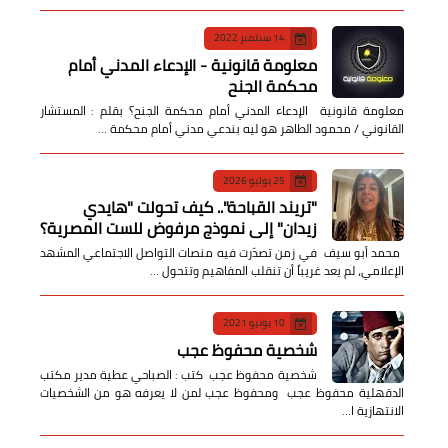
14 سبتمبر 2022
معلومة قانونية - الإدعاء المدني أمام
محكمة الجنح
معلومة قانونية الإدعاء المدني أمام محكمة الجنح؟ بقلم : المستشار
القانوني / محمود الطاهر هو ليه بندعي مدني أمام محكمة …
25 يوليو 2026
​"تريند القباحة".. كيف تحولت "هايدي
زيدان" إلى نموذج مرفوض للست المصرية؟
​ محمد أبو سيف ​في زمن تصدّرت فيه منصات التواصل الاجتماعي المشهد
الإعلامي، لم يعد غريباً أن تنقلب المفاهيم وتتحول …
10 يونيو 2021
شخصية محفوظ عجب
شخصية محفوظ عجب كتب : الصباحي عطية مدير مكتب
الدقهلية محفوظ عجب ومحفوظ عجب لمن لا يعرفه هو من الشخصيات
الانتهازية ا…