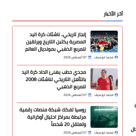
آخر الأخبار
إنجاز تاريخي.. ناشئات كرة اليد
المصرية يكتبن التاريخ ويرتقين
للمربع الذهبي بمونديال العالم
محمد ابو سيف
07 أغسطس 2026
مجدي حطب يهنئ اتحاد كرة اليد
بالتأهل التاريخي لناشئات 2008
للمربع الذهبي
محمد ابو سيف
07 أغسطس 2026
روسيا تفكك شبكة منصات رقمية
مرتبطة بمراكز احتيال أوكرانية
وتعتقل 20 شخصاً
ئي بطولة كأس الامم الافريقية فى نسختها ال25 للرجال
محمد ابو سيف
07 أغسطس 2026