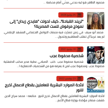
محمود الطاهر هو ليه بندعي مدني أمام محكمة …
25 يوليو 2026
​"تريند القباحة".. كيف تحولت "هايدي زيدان" إلى
نموذج مرفوض للست المصرية؟
​ محمد أبو سيف ​في زمن تصدّرت فيه منصات التواصل الاجتماعي المشهد الإعلامي،
لم يعد غريباً أن تنقلب المفاهيم وتتحول …
10 يونيو 2021
شخصية محفوظ عجب
شخصية محفوظ عجب كتب : الصباحي عطية مدير مكتب الدقهلية
محفوظ عجب ومحفوظ عجب لمن لا يعرفه هو من الشخصيات الانتهازية ا…
23 نوفمبر 2022
لائحة الموارد البشرية للعاملين بقطاع الاعمال تخرج
للنور
لائحة الموارد البشرية للعاملين بقطاع الاعمال تخرج للنور متابعه:- محمد سراج الدين
كشفت مصادر مؤكدة بوزارة قطاع الأعم…