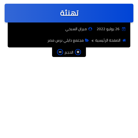
عربى
تهنئة
عالمى
الرياضة
26 يوليو 2022
ميران السبخي
حوادث وقضايا
الصفحة الرئيسية
مجتمع دايلي برس مصر
فن
الحجم
التعليم
تكنولوجيا
السياحة والفنادق