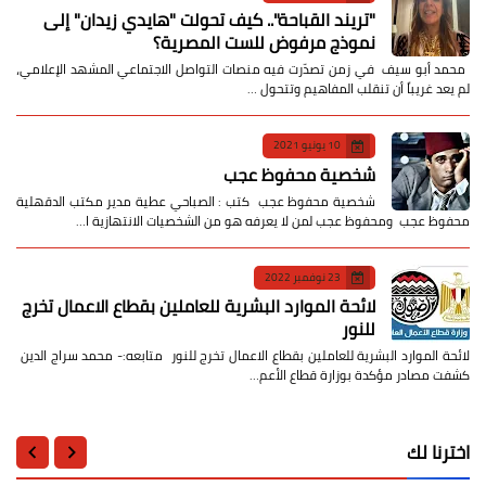
​"تريند القباحة".. كيف تحولت "هايدي زيدان" إلى
نموذج مرفوض للست المصرية؟
​ محمد أبو سيف ​في زمن تصدّرت فيه منصات التواصل الاجتماعي المشهد الإعلامي،
لم يعد غريباً أن تنقلب المفاهيم وتتحول …
10 يونيو 2021
شخصية محفوظ عجب
شخصية محفوظ عجب كتب : الصباحي عطية مدير مكتب الدقهلية
محفوظ عجب ومحفوظ عجب لمن لا يعرفه هو من الشخصيات الانتهازية ا…
23 نوفمبر 2022
لائحة الموارد البشرية للعاملين بقطاع الاعمال تخرج
للنور
لائحة الموارد البشرية للعاملين بقطاع الاعمال تخرج للنور متابعه:- محمد سراج الدين
كشفت مصادر مؤكدة بوزارة قطاع الأعم…
اخترنا لك