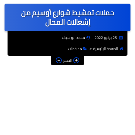
عربى
حملات تمشيط شوارع أوسيم من
عالمى
إشغالات المحال
الرياضة
25 يوليو 2022
محمد ابو سيف
حوادث وقضايا
الصفحة الرئيسية
محافظات
فن
الحجم
التعليم
تكنولوجيا
السياحة والفنادق