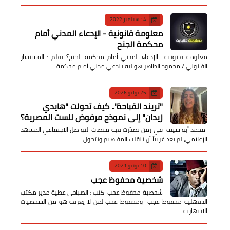
14 سبتمبر 2022
معلومة قانونية - الإدعاء المدني أمام
محكمة الجنح
معلومة قانونية الإدعاء المدني أمام محكمة الجنح؟ بقلم : المستشار
القانوني / محمود الطاهر هو ليه بندعي مدني أمام محكمة …
25 يوليو 2026
​"تريند القباحة".. كيف تحولت "هايدي
زيدان" إلى نموذج مرفوض للست المصرية؟
​ محمد أبو سيف ​في زمن تصدّرت فيه منصات التواصل الاجتماعي المشهد
الإعلامي، لم يعد غريباً أن تنقلب المفاهيم وتتحول …
10 يونيو 2021
شخصية محفوظ عجب
شخصية محفوظ عجب كتب : الصباحي عطية مدير مكتب
الدقهلية محفوظ عجب ومحفوظ عجب لمن لا يعرفه هو من الشخصيات
الانتهازية ا…