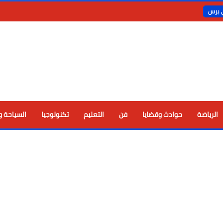
ي برس
الرياضة
حوادث وقضايا
فن
التعليم
تكنولوجيا
السياحة و