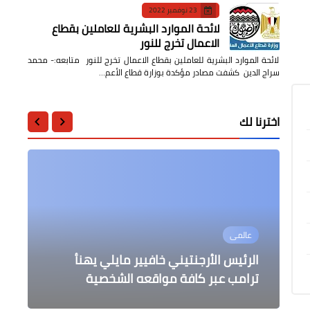
23 نوفمبر 2022
لائحة الموارد البشرية للعاملين بقطاع
الاعمال تخرج للنور
لائحة الموارد البشرية للعاملين بقطاع الاعمال تخرج للنور متابعه:- محمد
سراج الدين كشفت مصادر مؤكدة بوزارة قطاع الأعم…
اخترنا لك
التعليم
عالمى
عالمى
جامعات
أخبار مصر
رئيس منطقة القليوبية الأزهرية يتفقد
معهدي القناطر الخيرية الإبتدائي و
تداعيات فوز الرئيس الأمريكي ترامب
الرئيس الأرجنتيني خافيير مايلي يهنأ
كلمة فخامة الرئيس عبد الفتاح السيسي
رئيس جامعة بنها يطلق فعاليات مهرجان
الإعدادي
في المؤتمر الصحفي
الأنشطة الطلابية الرابع
بالانتخابات الرئاسية اختفاء وبكاء
ترامب عبر كافة مواقعه الشخصية