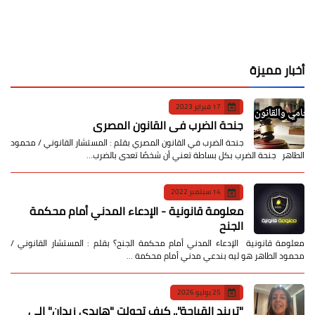
أخبار مميزة
17 فبراير 2023
جنحة الضرب في القانون المصري
جنحة الضرب في القانون المصري بقلم : المستشار القانوني / محمود
الطاهر جنحة الضرب بكل بساطة تعني أن شخصًا تعدى بالضرب…
14 سبتمبر 2022
معلومة قانونية - الإدعاء المدني أمام محكمة
الجنح
معلومة قانونية الإدعاء المدني أمام محكمة الجنح؟ بقلم : المستشار القانوني /
محمود الطاهر هو ليه بندعي مدني أمام محكمة …
25 يوليو 2026
​"تريند القباحة".. كيف تحولت "هايدي زيدان" إلى