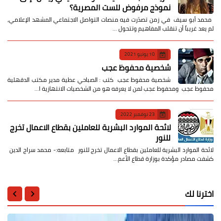
نموذج مرفوض للست المصرية؟
​ محمد أبو سيف ​في زمن تصدّرت فيه منصات التواصل الاجتماعي المشهد الإعلامي،
لم يعد غريباً أن تنقلب المفاهيم وتتحول …
10 يونيو 2021
شخصية محفوظ عجب
شخصية محفوظ عجب كتب : الصباحي عطية مدير مكتب الدقهلية
محفوظ عجب ومحفوظ عجب لمن لا يعرفه هو من الشخصيات الانتهازية ا…
23 نوفمبر 2022
لائحة الموارد البشرية للعاملين بقطاع الاعمال تخرج
للنور
لائحة الموارد البشرية للعاملين بقطاع الاعمال تخرج للنور متابعه:- محمد سراج الدين
كشفت مصادر مؤكدة بوزارة قطاع الأعم…
اخترنا لك