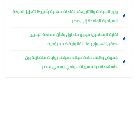
وزير السياحة والآثار يعقد لقاءات مهنية بأميركا لتعزيز الحركة
السياحية الوافدة إلى مصر
نقابة المحامين: فيديو متداول بشأن مملكة البحرين
«مفبرك».. وإجراءات قانونية ضد مروّجيه
غموض يكتنف حادث ميناء دمياط.. روايات متضاربة بين
«استهداف بالمسيرات» ونفي رسمي لمصر