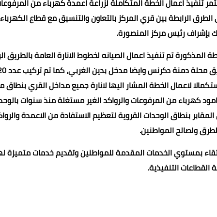
تمر تنفيذ اعمال الخطة المتكاملة لزراعة اعمدة كهرباء من المرفوعا
 الطرق الرابطة بين قري المركز بالتعاون والتنسيق مع قطاع الكهرباء
 بإشراف رئيس مركز المنصورة.
 المذكورة تم تنفيذ اعمال الصيانه لخطوط الانارة العامة بالطريق الر
بين طريق عزبة مظلوم باشا وبين طريق ميت علي طناح وطريق محلة دمنة دكرنس وايضا مدخل ب
ستكمالا لاعمال الخطة المشار اليها لانارة جميع مداخل القري بنطاق م
صورة تنفيذا لموافقة السيد المحافظ على استغلال 250 عامود كهرباء من المرفوعات والرواكد الغير مستغلة منذ سنوات بالو
لمقابر بنطاق الوحدات القروية لتعظيم الاستفادة من الاعمدة والرواك
بالطرق ولصالح المواطنين.
رتقاء بمستوي الخدمات المقدمة للمواطنين وتقديم خدمات متميزة ل
 القطاعات التنفيذية.