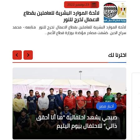
23 نوفمبر 2022
لائحة الموارد البشرية للعاملين بقطاع
الاعمال تخرج للنور
لائحة الموارد البشرية للعاملين بقطاع الاعمال تخرج للنور متابعه:- محمد
سراج الدين كشفت مصادر مؤكدة بوزارة قطاع الأعم…
اخترنا لك
فن
محافظات
أخبار مصر
اقتصاد وأعمال
الرياضة
صبحي يشهد احتفالية "ها أنا أحقق
الهجان يتابع انتظام منظومة النظافة
افتتاح مسجد السيدة خديجة بنت خويلد
الفنان راغب علامة رد على الاتهامات التي
بأكتوبر
وجهت له
ذاتي" للاحتفال بيوم اليتيم
بشوارع حي شرق شبرا الخيمة
تشكيل الزمالك لمباراة ساجرادا