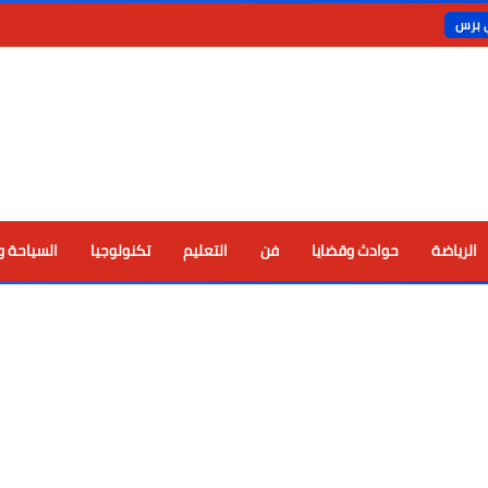
ي برس
الرياضة
حوادث وقضايا
فن
التعليم
تكنولوجيا
السياحة و