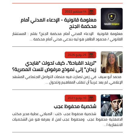
14 سبتمبر 2022
معلومة قانونية - الإدعاء المدني أمام
محكمة الجنح
معلومة قانونية الإدعاء المدني أمام محكمة الجنح؟ بقلم : المستشار
القانوني / محمود الطاهر هو ليه بندعي مدني أمام محكمة …
25 يوليو 2026
​"تريند القباحة".. كيف تحولت "هايدي
زيدان" إلى نموذج مرفوض للست المصرية؟
​ محمد أبو سيف ​في زمن تصدّرت فيه منصات التواصل الاجتماعي المشهد
الإعلامي، لم يعد غريباً أن تنقلب المفاهيم وتتحول …
10 يونيو 2021
شخصية محفوظ عجب
شخصية محفوظ عجب كتب : الصباحي عطية مدير مكتب
الدقهلية محفوظ عجب ومحفوظ عجب لمن لا يعرفه هو من الشخصيات
الانتهازية ا…