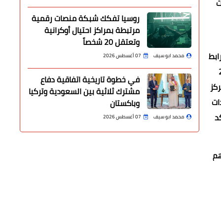
ت
روسيا تفكك شبكة منصات رقمية
مرتبطة بمراكز احتيال أوكرانية
وتعتقل 20 شخصاً
ابط
محمد ابو سيف
07 أغسطس 2026
دين الغربي، كما تم تركيب عدد 20
في خطوة تاريخية اتفاقية دفاع
ركز
مشترك ثلاثية بين السعودية وتركيا
حدات
وباكستان
د
محمد ابو سيف
07 أغسطس 2026
هم