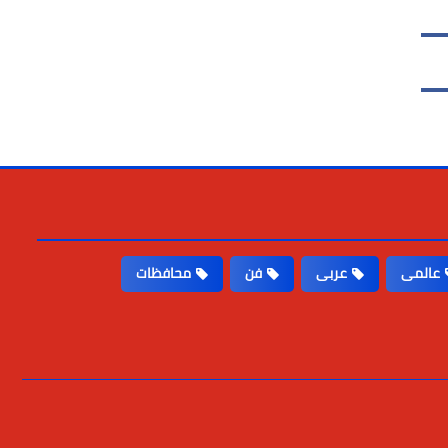
عالمى
عربى
فن
محافظات