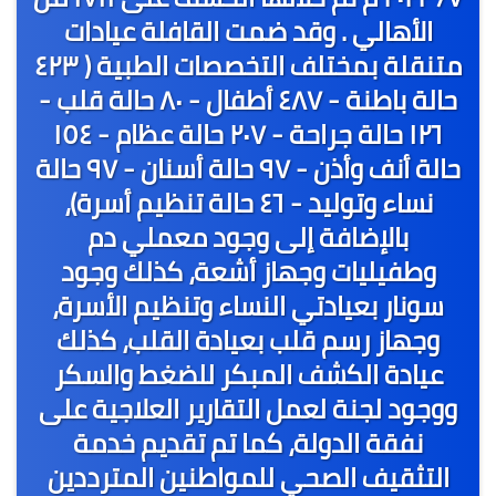
الأهالي . وقد ضمت القافلة عيادات
متنقلة بمختلف التخصصات الطبية ( ٤٢٣
حالة باطنة - ٤٨٧ أطفال - ٨٠ حالة قلب -
١٢٦ حالة جراحة - ٢٠٧ حالة عظام - ١٥٤
حالة أنف وأذن - ٩٧ حالة أسنان - ٩٧ حالة
نساء وتوليد - ٤٦ حالة تنظيم أسرة)،
بالإضافة إلى وجود معملي دم
وطفيليات وجهاز أشعة، كذلك وجود
سونار بعيادتي النساء وتنظيم الأسرة،
وجهاز رسم قلب بعيادة القلب، كذلك
عيادة الكشف المبكر للضغط والسكر
ووجود لجنة لعمل التقارير العلاجية على
نفقة الدولة، كما تم تقديم خدمة
التثقيف الصحي للمواطنين المترددين