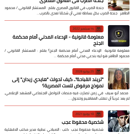
جنحة الضرب في القانون المصري
جنحة الضرب في القانون المصري بقلم : المستشار القانوني / محمود
الطاهر جنحة الضرب بكل بساطة تعني أن شخصًا تعدى بالضرب…
14 سبتمبر 2022
معلومة قانونية - الإدعاء المدني أمام محكمة
الجنح
معلومة قانونية الإدعاء المدني أمام محكمة الجنح؟ بقلم : المستشار القانوني /
محمود الطاهر هو ليه بندعي مدني أمام محكمة …
25 يوليو 2026
​"تريند القباحة".. كيف تحولت "هايدي زيدان" إلى
نموذج مرفوض للست المصرية؟
​ محمد أبو سيف ​في زمن تصدّرت فيه منصات التواصل الاجتماعي المشهد الإعلامي،
لم يعد غريباً أن تنقلب المفاهيم وتتحول …
10 يونيو 2021
شخصية محفوظ عجب
شخصية محفوظ عجب كتب : الصباحي عطية مدير مكتب الدقهلية