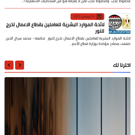
محفوظ عجب ومحفوظ عجب لمن لا يعرفه هو من الشخصيات الانتهازية ا…
23 نوفمبر 2022
لائحة الموارد البشرية للعاملين بقطاع الاعمال تخرج
للنور
لائحة الموارد البشرية للعاملين بقطاع الاعمال تخرج للنور متابعه:- محمد سراج الدين
كشفت مصادر مؤكدة بوزارة قطاع الأعم…
اخترنا لك