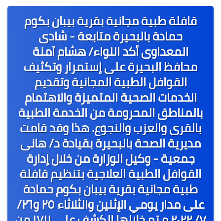
عربى
قافلة طبية مجانية بقرية بيبان بكوم
عالمى
حمادة بالبحيرة متابعة - شادى
الرياضة
المعداوى أكد اللواء/ هشام آمنة
محافظ البحيرة على إستمرار وتكثيف
حوادث وقضايا
القوافل الطبية المجانية وتقديم
فن
الخدمات الصحية المتميزة والاهتمام
التعليم
بالمناطق المحرومة من الخدمة الطبية
بالقرى والعزب والنجوع. هذا وقد قامت
تكنولوجيا
مديرية الصحة بالبحيرة بقيادة د/ هانى
السياحة والفنادق
جمعية - وكيل الوزارة من خلال إدارة
القوافل الطبية العلاجية بتنظيم قافلة
طبية مجانية بقرية بيبان بكوم حمادة
على مدار يومي الإثنين والثلاثاء ٢٥ و٢٦/
٧/ ٢٠٢٢ م تم خلالها الكشف على ١٧١١ من