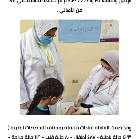
الإثنين والثلاثاء ٢٥ و٢٦/ ٧/ ٢٠٢٢ م تم خلالها الكشف على ١٧١١
من الأهالي .
وقد ضمت القافلة عيادات متنقلة بمختلف التخصصات الطبية (
٤٢٣ حالة باطنة - ٤٨٧ أطفال - ٨٠ حالة قلب - ١٢٦ حالة جراحة -