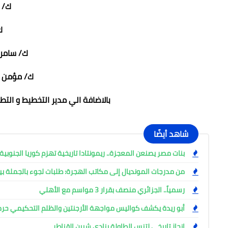
ك/ 
ك
ك/ سامر ع
ك/ مؤمن ال
بالاضافة الي مدير التخطيط و التطو
شاهد أيضًا
بنات مصر يصنعن المعجزة.. ريمونتادا تاريخية تهزم كوريا الجنوبية 28-27 في مونديال اليد بروماني
من مدرجات المونديال إلى مكاتب الهجرة: طلبات لجوء بالجملة ب
رسمياً.. الجزائري منصف بقرار 3 مواسم مع الأهلي
أبو ريدة يكشف كواليس مواجهة الأرجنتين والظلم التحكيمي حر
إنجاز تاريخي لتنس الطاولة بنادي شبين القناطر