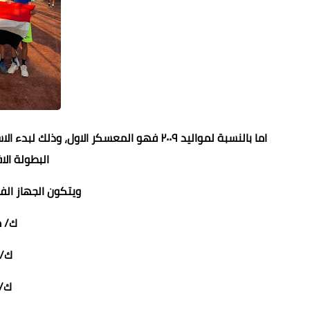
البطولة الاف
ويتكون الجهاز ال
ك/ 
ك/
ك/