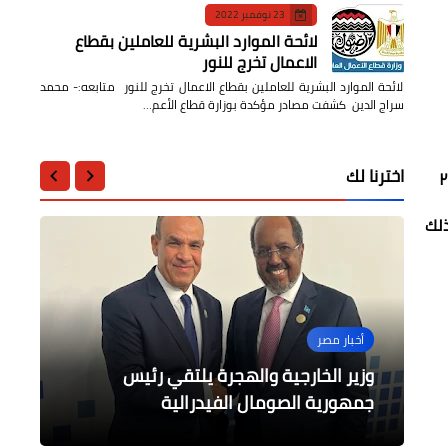
23 نوفمبر 2022
لائحة الموارد البشرية للعاملين بقطاع
الاعمال تخرج للنور
لائحة الموارد البشرية للعاملين بقطاع الاعمال تخرج للنور متابعه:- محمد
سراج الدين كشفت مصادر مؤكدة بوزارة قطاع الأعم…
اخترنا لك
 و ذلك
جامعات
محافظات
أخبار مصر
أخبار مصر
الثقافة
وزير الخارجية والهجرة يلتقي رئيس
وزير الخارجية يلتقي مبعوثة الاتحاد
وزير المالية في حوار مفتوح مع طلاب
انضمام شبين الكوم للشبكة العالمية
جامعة النيل
لمدن التعلم لعام 2025
الأوروبي للقرن الأفريقي
جمهورية الصومال الفيدرالية
فخر الشباب فاتح السند ومأساة النهاية