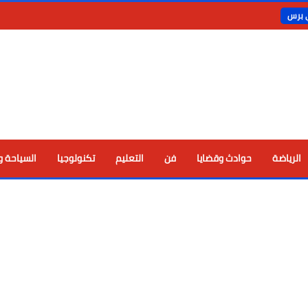
ي برس
الرياضة
حوادث وقضايا
فن
التعليم
تكنولوجيا
السياحة و