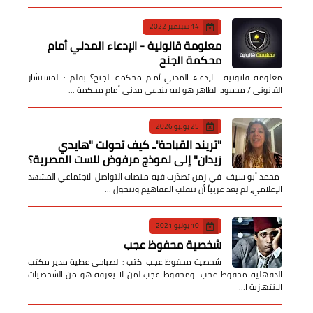
14 سبتمبر 2022
معلومة قانونية - الإدعاء المدني أمام
محكمة الجنح
معلومة قانونية الإدعاء المدني أمام محكمة الجنح؟ بقلم : المستشار
القانوني / محمود الطاهر هو ليه بندعي مدني أمام محكمة …
25 يوليو 2026
​"تريند القباحة".. كيف تحولت "هايدي
زيدان" إلى نموذج مرفوض للست المصرية؟
​ محمد أبو سيف ​في زمن تصدّرت فيه منصات التواصل الاجتماعي المشهد
الإعلامي، لم يعد غريباً أن تنقلب المفاهيم وتتحول …
10 يونيو 2021
شخصية محفوظ عجب
شخصية محفوظ عجب كتب : الصباحي عطية مدير مكتب
الدقهلية محفوظ عجب ومحفوظ عجب لمن لا يعرفه هو من الشخصيات
الانتهازية ا…