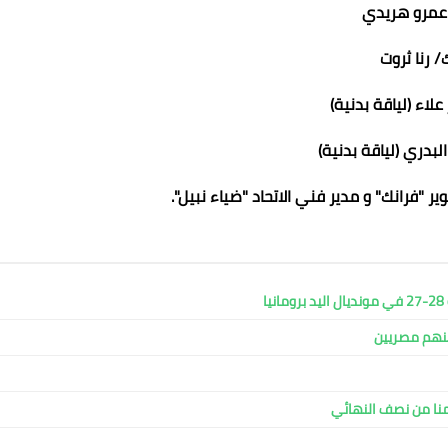
عمرو هريدي
/ رنا ثروت
لاء (لياقة بدنية)
بدري (لياقة بدنية)
ير "فرانك" و مدير فني الاتحاد "ضياء نبيل".
ا
ينهم مصريين
منا من نصف النهائي