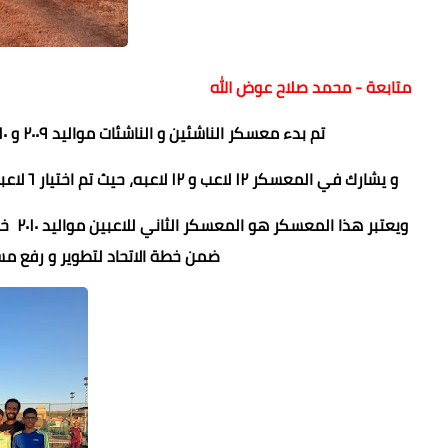
متابعة - محمد صلاح عوض الله
تم بدء معسكر الناشئين و الناشئات مواليد ٢٠٠٩ و ٢٠١٠ ، المقام في الفترة من ١٨ الي ٢٤ يوليو ، في السليمانية،
و يشارك في المعسكر ١٢ لاعب و ١٢ لاعبه، حيث تم اختيار ٦ لاعبين و ٦ لاعبات الأوائل مواليد ٢٠٠٩ و ٦ لاعبين و٦ لاعبات الاوائل مواليد ٢٠١٠
ويعتب
ضمن خطة الاتحاد لتطوير و رفع مستوي 