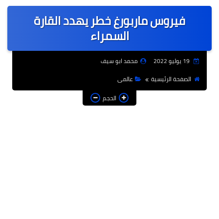
عربى
فيروس ماربورغ خطر يهدد القارة
عالمى
السمراء
الرياضة
19 يوليو 2022
محمد ابو سيف
حوادث وقضايا
الصفحة الرئيسية
عالمى
فن
الحجم
التعليم
تكنولوجيا
السياحة والفنادق