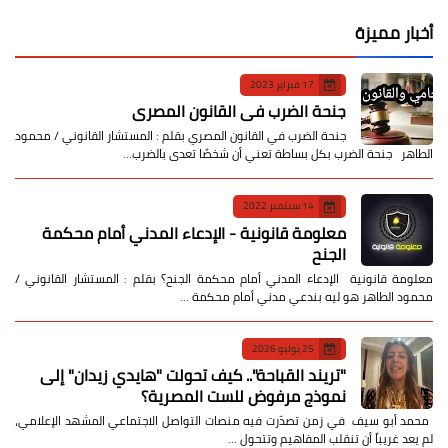
أخبار مميزة
17 فبراير 2023
جنحة الضرب في القانون المصري
جنحة الضرب في القانون المصري بقلم : المستشار القانوني / محمود
الطاهر جنحة الضرب بكل بساطة تعني أن شخصًا تعدى بالضرب…
14 سبتمبر 2022
معلومة قانونية - الإدعاء المدني أمام محكمة
الجنح
معلومة قانونية الإدعاء المدني أمام محكمة الجنح؟ بقلم : المستشار القانوني /
محمود الطاهر هو ليه بندعي مدني أمام محكمة …
25 يوليو 2026
​"تريند القباحة".. كيف تحولت "هايدي زيدان" إلى
نموذج مرفوض للست المصرية؟
​ محمد أبو سيف ​في زمن تصدّرت فيه منصات التواصل الاجتماعي المشهد الإعلامي،
لم يعد غريباً أن تنقلب المفاهيم وتتحول …