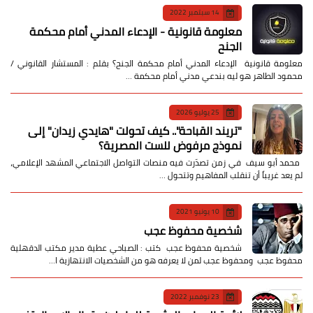
14 سبتمبر 2022
معلومة قانونية - الإدعاء المدني أمام محكمة
الجنح
معلومة قانونية الإدعاء المدني أمام محكمة الجنح؟ بقلم : المستشار القانوني /
محمود الطاهر هو ليه بندعي مدني أمام محكمة …
25 يوليو 2026
​"تريند القباحة".. كيف تحولت "هايدي زيدان" إلى
نموذج مرفوض للست المصرية؟
​ محمد أبو سيف ​في زمن تصدّرت فيه منصات التواصل الاجتماعي المشهد الإعلامي،
لم يعد غريباً أن تنقلب المفاهيم وتتحول …
10 يونيو 2021
شخصية محفوظ عجب
شخصية محفوظ عجب كتب : الصباحي عطية مدير مكتب الدقهلية
محفوظ عجب ومحفوظ عجب لمن لا يعرفه هو من الشخصيات الانتهازية ا…
23 نوفمبر 2022