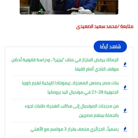
متابعة /محمد سعيد الصعيدى
شاهد أيضًا
الزمالك يرفض الابتزاز في ملف "بيزيرا".. ودراسة قانونية تُحصّن
موقف النادي أمام الفيفا
بنات مصر يصنعن المعجزة.. ريمونتادا تاريخية تهزم كوريا
الجنوبية 28-27 في مونديال اليد برومانيا
من مدرجات المونديال إلى مكاتب الهجرة: طلبات لجوء
بالجملة بينهم مصريين
رسمياً.. الجزائري منصف بقرار 3 مواسم مع الأهلي