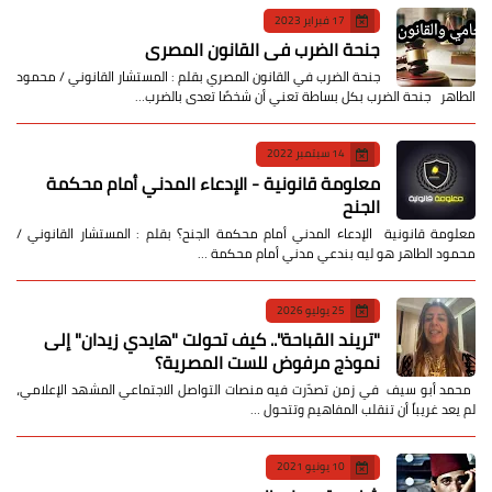
17 فبراير 2023
جنحة الضرب في القانون المصري
جنحة الضرب في القانون المصري بقلم : المستشار القانوني / محمود
الطاهر جنحة الضرب بكل بساطة تعني أن شخصًا تعدى بالضرب…
14 سبتمبر 2022
معلومة قانونية - الإدعاء المدني أمام محكمة
الجنح
معلومة قانونية الإدعاء المدني أمام محكمة الجنح؟ بقلم : المستشار القانوني /
محمود الطاهر هو ليه بندعي مدني أمام محكمة …
25 يوليو 2026
​"تريند القباحة".. كيف تحولت "هايدي زيدان" إلى
نموذج مرفوض للست المصرية؟
​ محمد أبو سيف ​في زمن تصدّرت فيه منصات التواصل الاجتماعي المشهد الإعلامي،
لم يعد غريباً أن تنقلب المفاهيم وتتحول …
10 يونيو 2021