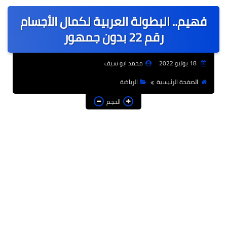
عربى
فهيم.. البطولة العربية لكمال الأجسام
عالمى
رقم 22 بدون جمهور
الرياضة
18 يوليو 2022
محمد ابو سيف
حوادث وقضايا
الصفحة الرئيسية
الرياضة
فن
الحجم
التعليم
تكنولوجيا
السياحة والفنادق