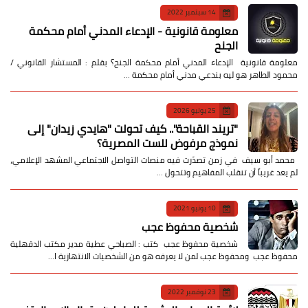
14 سبتمبر 2022
معلومة قانونية - الإدعاء المدني أمام محكمة
الجنح
معلومة قانونية الإدعاء المدني أمام محكمة الجنح؟ بقلم : المستشار القانوني /
محمود الطاهر هو ليه بندعي مدني أمام محكمة …
25 يوليو 2026
​"تريند القباحة".. كيف تحولت "هايدي زيدان" إلى
نموذج مرفوض للست المصرية؟
​ محمد أبو سيف ​في زمن تصدّرت فيه منصات التواصل الاجتماعي المشهد الإعلامي،
لم يعد غريباً أن تنقلب المفاهيم وتتحول …
10 يونيو 2021
شخصية محفوظ عجب
شخصية محفوظ عجب كتب : الصباحي عطية مدير مكتب الدقهلية
محفوظ عجب ومحفوظ عجب لمن لا يعرفه هو من الشخصيات الانتهازية ا…
23 نوفمبر 2022