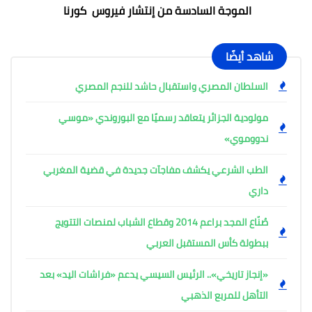
الموجة السادسة من إنتشار فيروس كورنا
شاهد أيضًا
السلطان المصري واستقبال حاشد للنجم المصري
مولودية الجزائر يتعاقد رسميًا مع البوروندي «موسي
ندووموي»
الطب الشرعي يكشف مفاجآت جديدة في قضية المغربي
داري
صُنّاع المجد براعم 2014 وقطاع الشباب لمنصات التتويج
ببطولة كأس المستقبل العربي
«إنجاز تاريخي».. الرئيس السيسي يدعم «فراشات اليد» بعد
التأهل للمربع الذهبي