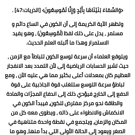
﴿وَالسَّمَاءَ بَنَيْنَاهَا بِأَيْدٍ وَإِنَّا لَمُوسِعُونَ﴾ [الذريات:47] .
وتظهر الآية الكريمة إلى أن الكون في اتساع دائم و
مستمر ، يدل على ذلك لفظ (لَمُوسِعُونَ) ، وهو يفيد
الاستمرار وهذا ما أثبته العلم الحديث.
ويتوقع العلماء أن سرعة توسع الكون تتباطأ مع الزمن ،
حيث تشير الحسابات الرياضية إلى لأن التمدد بعد الانفجار
العظيم كان بمعدلات أعلى بكثير مما هي عليه الآن ، ومع
تباطؤ سرعة التوسع ستتغلب قوة الجاذبية على قوة
الدفع إلى الخارج فيؤدي ذلك إلى اندفاع المجرّات والمادة
والطاقة نحو مركز مفترض للكون، فيبدأ الكون في
الانكماش والانطواء على ذاته ، ويطوى معه كل من
المكان والزمان، ويتجمع في نقطة واحدة متناهية في
الصغر ويعود إلى الحالة الأولى التي بدأ منها، وهو ما