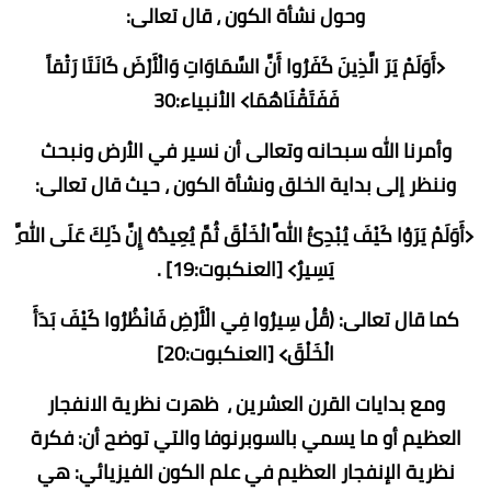
وحول نشأة الكون ، قال تعالى:
﴿أَوَلَمْ يَرَ الَّذِينَ كَفَرُوا أَنَّ السَّمَاوَاتِ وَالْأَرْضَ كَانَتَا رَتْقاً
فَفَتَقْنَاهُمَا﴾ الأنبياء:30
وأمرنا الله سبحانه وتعالى أن نسير في الأرض ونبحث
وننظر إلى بداية الخلق ونشأة الكون ، حيث قال تعالى:
﴿أَوَلَمْ يَرَوْا كَيْفَ يُبْدِئُ اللَّهُ الْخَلْقَ ثُمَّ يُعِيدُهُ إِنَّ ذَلِكَ عَلَى اللَّهِ
يَسِيرٌ﴾ [العنكبوت:19] .
كما قال تعالى: (قُلْ سِيرُوا فِي الْأَرْضِ فَانْظُرُوا كَيْفَ بَدَأَ
الْخَلْقَ﴾ [العنكبوت:20]
ومع بدايات القرن العشرين ، ظهرت نظرية الانفجار
العظيم أو ما يسمي بالسوبرنوفا والتي توضح أن: فكرة
نظرية الإنفجار العظيم في علم الكون الفيزيائي: هي