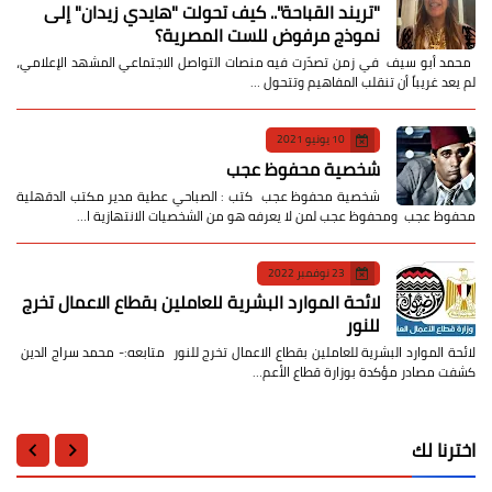
​"تريند القباحة".. كيف تحولت "هايدي زيدان" إلى
نموذج مرفوض للست المصرية؟
​ محمد أبو سيف ​في زمن تصدّرت فيه منصات التواصل الاجتماعي المشهد الإعلامي،
لم يعد غريباً أن تنقلب المفاهيم وتتحول …
10 يونيو 2021
شخصية محفوظ عجب
شخصية محفوظ عجب كتب : الصباحي عطية مدير مكتب الدقهلية
محفوظ عجب ومحفوظ عجب لمن لا يعرفه هو من الشخصيات الانتهازية ا…
23 نوفمبر 2022
لائحة الموارد البشرية للعاملين بقطاع الاعمال تخرج
للنور
لائحة الموارد البشرية للعاملين بقطاع الاعمال تخرج للنور متابعه:- محمد سراج الدين
كشفت مصادر مؤكدة بوزارة قطاع الأعم…
اخترنا لك