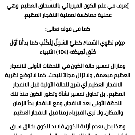
يُعرف في علم الكون الفيزيائي بالانسحاق العظيم وهي
عملية معاكسة لعملية الانفجار العظيم.
كما فى قوله تعالى:
﴿يَوْمَ نَطْوِي السَّمَاءَ كَطَيِّ السِّجِلِّ لِلْكُتُبِ كَمَا بَدَأْنَا أَوَّلَ
خَلْقٍ نُعِيدُهُ﴾ (104) الأنبياء
ومازال تفسير حالة الكون في اللحظات الأولى للانفجار
العظيم مبهمة ، ولا تزال مجالاً للبحث. كما لا توضح نظرية
الانفجار العظيم أي شرح للحالة الأولية قبل الانفجار
العظيم ، بل تحاول تفسير نشأة وتطور الكون منذ تلك
اللحظة الأولى بعد الانفجار، ومع الانفجار بدأ الزمان
والمكان، ولا ترى الفيزياء زمنا قبل الانفجار العظيم.
وهذا يدل بعدم أزلية الكون، فلا بد للكون بخالق سبق