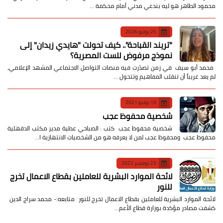
محمود الطاهر هو ليه بندعي مدني أمام محكمة …
25 يوليو 2026
​"تريند القباحة".. كيف تحولت "هايدي زيدان" إلى
نموذج مرفوض للست المصرية؟
​ محمد أبو سيف ​في زمن تصدّرت فيه منصات التواصل الاجتماعي المشهد الإعلامي،
لم يعد غريباً أن تنقلب المفاهيم وتتحول …
10 يونيو 2021
شخصية محفوظ عجب
شخصية محفوظ عجب كتب : الصباحي عطية مدير مكتب الدقهلية
محفوظ عجب ومحفوظ عجب لمن لا يعرفه هو من الشخصيات الانتهازية ا…
23 نوفمبر 2022
لائحة الموارد البشرية للعاملين بقطاع الاعمال تخرج
للنور
لائحة الموارد البشرية للعاملين بقطاع الاعمال تخرج للنور متابعه:- محمد سراج الدين
كشفت مصادر مؤكدة بوزارة قطاع الأعم…