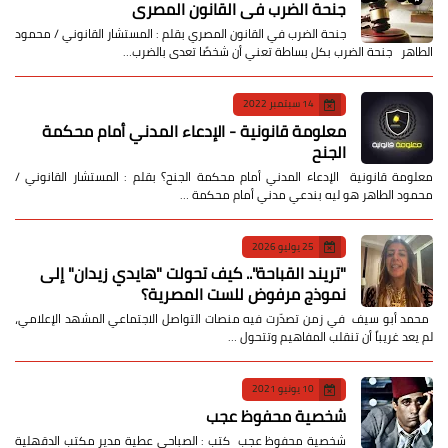
جنحة الضرب في القانون المصري
جنحة الضرب في القانون المصري بقلم : المستشار القانوني / محمود
الطاهر جنحة الضرب بكل بساطة تعني أن شخصًا تعدى بالضرب…
14 سبتمبر 2022
معلومة قانونية - الإدعاء المدني أمام محكمة
الجنح
معلومة قانونية الإدعاء المدني أمام محكمة الجنح؟ بقلم : المستشار القانوني /
محمود الطاهر هو ليه بندعي مدني أمام محكمة …
25 يوليو 2026
​"تريند القباحة".. كيف تحولت "هايدي زيدان" إلى
نموذج مرفوض للست المصرية؟
​ محمد أبو سيف ​في زمن تصدّرت فيه منصات التواصل الاجتماعي المشهد الإعلامي،
لم يعد غريباً أن تنقلب المفاهيم وتتحول …
10 يونيو 2021
شخصية محفوظ عجب
شخصية محفوظ عجب كتب : الصباحي عطية مدير مكتب الدقهلية