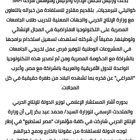
بكندا ورئيس مجلس الإدارة والرئيس ومؤسس شركة SAFI
كواليتي للبرمجيات، بتقديم مقترح للاستفادة من خبراته بالتعاون
مع وزارة الإنتاج الحربي والجهات المعنية لتدريب طلاب الجامعات
المصرية على التكنولوجيا الافتراضية في المجال الإنشائي
وتوطينها، مضيفاً أن شركته تستهدف تسهيل استخدام برامجها
في المشروعات الوطنية لتوفير فرص عمل لخريجي الجامعات
بالشراكة مع الحكومة المصرية ومن ثم تصدير هذه التكنولوجيا
الواعدة للدول الأفريقية والعربية بالشراكة مع مصر، وأعرب
"المراغي" عن فخره بما تشهده البلاد من طفرة حقيقية في كل
المجالات.
بدوره أشار المستشار الإعلامي لوزير الدولة للإنتاج الحربي
والمتحدث الرسمي للوزارة السيد/ محمد عيد بكر إلى أن وزارة
الإنتاج الحربي شاركت في كافة مؤتمرات "مصر تستطيع" في إطار
توجه الدولة للاستفادة من عقولنا بالخارج ودمج خبراتهم