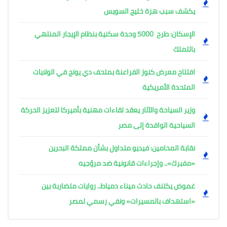
يكشف سبب هزة خليج السويس
الإسكان: طرح 5000 وحدة سكنية بنظام الإيجار المنتهي
بالتملك
افتتاح معرض كنوز الفراعنة بمتحف دي يونج في الولايات
المتحدة الأمريكية
وزير السياحة والآثار يعقد لقاءات مهنية بأميركا لتعزيز الحركة
السياحية الوافدة إلى مصر
نقابة المحامين: فيديو متداول بشأن مملكة البحرين
«مفبرك».. وإجراءات قانونية ضد مروّجيه
غموض يكتنف حادث ميناء دمياط.. روايات متضاربة بين
«استهداف بالمسيرات» ونفي رسمي لمصر