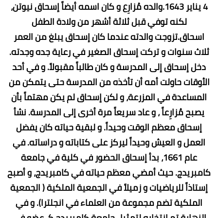
4 يناير 1643.والده مُزارِع و كان اسمه أيضاً إسحاق نيوتن،
لكنه توفي قبل ثلاثة أشهر من ولادة الطفل
اسحاق.تزوجت والدته عندما كان إسحاق يبلغ من العمر
ثلاث سنوات و تركت إسحاق الصغير في رعاية جده وجدته.
دخل إسحاق إلى المدرسة و كان طالباً مقبولاً. و في أحد
الأوقات حاولت أمه أن تأخذه من المدرسة حتى يتمكن من
المساعدة في المزرعة، و لكن إسحاق لم يكن مهتماً بأن
يصبح مُزارِعاً ، و عاد سريعاً مرة أخرى إلى المدرسة. نشأ
إسحاق معظم الوقت وحيداً. و لبقية حياته كان يفضل
العمل و العيش وحيداً ليركز على كتاباته و دراساته. في
عام 1661، بدأ إسحاق الحضور في كلية في جامعة
كامبريدج. حيث أمضي معظم حياته في كامبريدج، و أصبح
إستاذاً للرياضيات و زميلاً في الجمعية الملكية ( الجمعية
الملكية تضم مجموعة من العلماء في انجلترا). و في
النهاية تم إنتخابه لتمثيل جامعة كامبريدج كـ عضو في