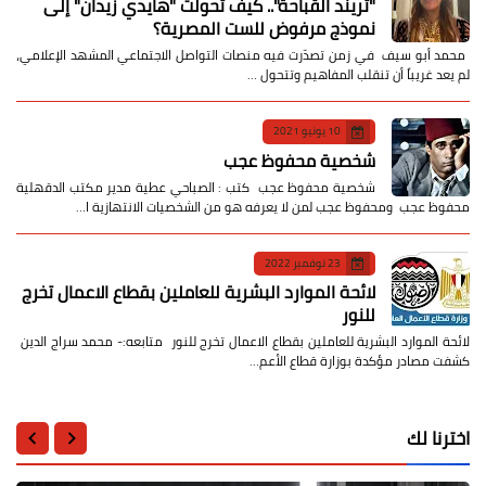
​"تريند القباحة".. كيف تحولت "هايدي زيدان" إلى
نموذج مرفوض للست المصرية؟
​ محمد أبو سيف ​في زمن تصدّرت فيه منصات التواصل الاجتماعي المشهد الإعلامي،
لم يعد غريباً أن تنقلب المفاهيم وتتحول …
10 يونيو 2021
شخصية محفوظ عجب
شخصية محفوظ عجب كتب : الصباحي عطية مدير مكتب الدقهلية
محفوظ عجب ومحفوظ عجب لمن لا يعرفه هو من الشخصيات الانتهازية ا…
23 نوفمبر 2022
لائحة الموارد البشرية للعاملين بقطاع الاعمال تخرج
للنور
لائحة الموارد البشرية للعاملين بقطاع الاعمال تخرج للنور متابعه:- محمد سراج الدين
كشفت مصادر مؤكدة بوزارة قطاع الأعم…
اخترنا لك