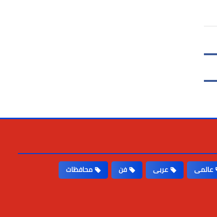
عالمى
عربى
فن
محافظات