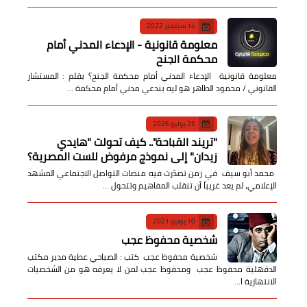
14 سبتمبر 2022
معلومة قانونية - الإدعاء المدني أمام
محكمة الجنح
معلومة قانونية الإدعاء المدني أمام محكمة الجنح؟ بقلم : المستشار
القانوني / محمود الطاهر هو ليه بندعي مدني أمام محكمة …
25 يوليو 2026
​"تريند القباحة".. كيف تحولت "هايدي
زيدان" إلى نموذج مرفوض للست المصرية؟
​ محمد أبو سيف ​في زمن تصدّرت فيه منصات التواصل الاجتماعي المشهد
الإعلامي، لم يعد غريباً أن تنقلب المفاهيم وتتحول …
10 يونيو 2021
شخصية محفوظ عجب
شخصية محفوظ عجب كتب : الصباحي عطية مدير مكتب
الدقهلية محفوظ عجب ومحفوظ عجب لمن لا يعرفه هو من الشخصيات
الانتهازية ا…