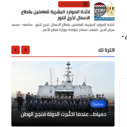
23 نوفمبر 2022
لائحة الموارد البشرية للعاملين بقطاع
الاعمال تخرج للنور
لائحة الموارد البشرية للعاملين بقطاع الاعمال تخرج للنور متابعه:- محمد
سراج الدين كشفت مصادر مؤكدة بوزارة قطاع الأعم…
 "
اخترنا لك
أخبار مصر
تكنولوجيا
مجتمع دايلي برس مصر
نقابة المحامين: فيديو متداول بشأن
الكاتب عماد الدين محمد | يكتب | من
مقالات
سياسة
مملكة البحرين «مفبرك».. وإجراءات
الحوكمة إلى الخوارزميات.. كيف تصنع
تهنئة بالزفاف السعيد للمهندس محمود
الاستحقاقية
قانونية ضد مروّجيه
محمد المتولي وعروسه
التكنولوجيا ملامح العالم الحديث؟
دمياط... عندما اختُبرت الدولة فنجح الوطن