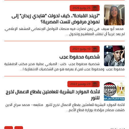
25 يوليو 2026
​"تريند القباحة".. كيف تحولت "هايدي زيدان" إلى
نموذج مرفوض للست المصرية؟
​ محمد أبو سيف ​في زمن تصدّرت فيه منصات التواصل الاجتماعي المشهد الإعلامي،
لم يعد غريباً أن تنقلب المفاهيم وتتحول …
10 يونيو 2021
شخصية محفوظ عجب
شخصية محفوظ عجب كتب : الصباحي عطية مدير مكتب الدقهلية
محفوظ عجب ومحفوظ عجب لمن لا يعرفه هو من الشخصيات الانتهازية ا…
23 نوفمبر 2022
لائحة الموارد البشرية للعاملين بقطاع الاعمال تخرج
للنور
لائحة الموارد البشرية للعاملين بقطاع الاعمال تخرج للنور متابعه:- محمد سراج الدين
كشفت مصادر مؤكدة بوزارة قطاع الأعم…