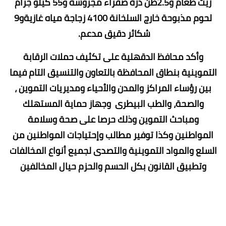
زيت طعام و2.5طن ذرة صفراء مجروشة و55 كيلو جرام
لحوم مذبوحة خارج السلخانة 4100 زجاجة مياه غازيةو9
شكائر دقيق مدعم.
وأكد محافظ الدقهلية على تكثيف حملات الرقابة
التموينية بنطاق المحافظة بالتعاون والتنسيق التام فيما
بين رؤساء المراكز والمدن والأحياء ومديريات التموين ،
والصحة، والطب البيطرى وجهاز حماية المستهلك
ومباحث التموين وذلك حرصا على صحة وسلامة
المواطنين وكذا توفير مطالب وإحتياجات المواطنين من
السلع والمواد التموينية والتصدى لجميع أنواع المخالفات
وتطبيق القانون بكل الحسم والحزم حيال المخالفين