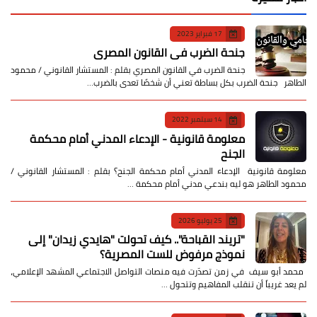
17 فبراير 2023
جنحة الضرب في القانون المصري
جنحة الضرب في القانون المصري بقلم : المستشار القانوني / محمود
الطاهر جنحة الضرب بكل بساطة تعني أن شخصًا تعدى بالضرب…
14 سبتمبر 2022
معلومة قانونية - الإدعاء المدني أمام محكمة
الجنح
معلومة قانونية الإدعاء المدني أمام محكمة الجنح؟ بقلم : المستشار القانوني /
محمود الطاهر هو ليه بندعي مدني أمام محكمة …
25 يوليو 2026
​"تريند القباحة".. كيف تحولت "هايدي زيدان" إلى
نموذج مرفوض للست المصرية؟
​ محمد أبو سيف ​في زمن تصدّرت فيه منصات التواصل الاجتماعي المشهد الإعلامي،
لم يعد غريباً أن تنقلب المفاهيم وتتحول …