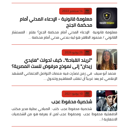
14 سبتمبر 2022
معلومة قانونية - الإدعاء المدني أمام
محكمة الجنح
معلومة قانونية الإدعاء المدني أمام محكمة الجنح؟ بقلم : المستشار
القانوني / محمود الطاهر هو ليه بندعي مدني أمام محكمة …
25 يوليو 2026
​"تريند القباحة".. كيف تحولت "هايدي
زيدان" إلى نموذج مرفوض للست المصرية؟
​ محمد أبو سيف ​في زمن تصدّرت فيه منصات التواصل الاجتماعي المشهد
الإعلامي، لم يعد غريباً أن تنقلب المفاهيم وتتحول …
10 يونيو 2021
شخصية محفوظ عجب
شخصية محفوظ عجب كتب : الصباحي عطية مدير مكتب
الدقهلية محفوظ عجب ومحفوظ عجب لمن لا يعرفه هو من الشخصيات
الانتهازية ا…