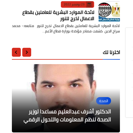
23 نوفمبر 2022
لائحة الموارد البشرية للعاملين بقطاع
الاعمال تخرج للنور
لائحة الموارد البشرية للعاملين بقطاع الاعمال تخرج للنور متابعه:- محمد
سراج الدين كشفت مصادر مؤكدة بوزارة قطاع الأعم…
اخترنا لك
الصحة
الرياضة
محافظات
محافظات
أخبار مصر
صبحي يناقش الإستعدادات النهائية
الدكتور أشرف عبدالعليم مساعدا لوزير
شهاب ناصر .. بطل جديد يرفع اسم مصر
إزالة ١٩ حالة تعدي بإجمالي مساحة ١٦٦١
تدريب كرة اليد بمركز شباب الظاهرية فرع
م٢ بنطاق ٥ مراكز بالبحيرة
عالياً
لإطلاق Sports Expo
شرق بالإسكندرية
الصحة لنظم المعلومات والتحول الرقمي