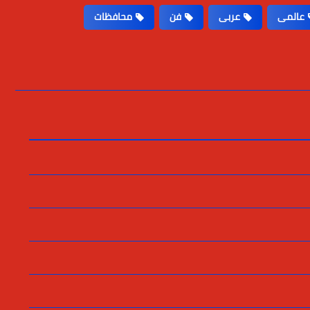
عالمى
عربى
فن
محافظات