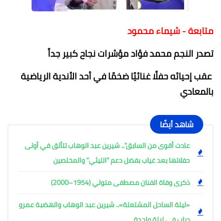
متابعة - شيماء محمود
تصدر النجم محمد فؤاد مؤشرات نجاح كبير جداً
عقب إحيائه حفلًا غنائيًا ضخمًا في أحد الأندية الرياضية
بالمعادي
شاهد أيضًا
عادت أقوى من السابق".. شيرين عبد الوهاب تتألق في أولى
حفلاتها بعد غياب بفضل دعم "الليثي" والمخلصين
ذكرى وفاة الفنان مصطفى متولي (1954–2000)
«ليلة الساحل المشتعلة».. شيرين عبد الوهاب والهضبة عمرو
دياب في ليلة واحدة