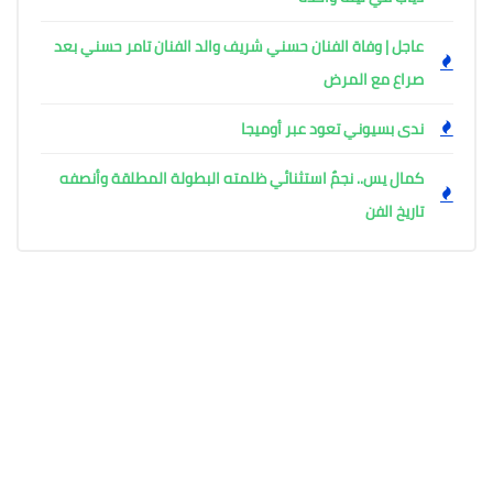
عاجل | وفاة الفنان حسني شريف والد الفنان تامر حسني بعد
صراع مع المرض
ندى بسيوني تعود عبر أوميجا
كمال يس.. نجمٌ استثنائي ظلمته البطولة المطلقة وأنصفه
تاريخ الفن