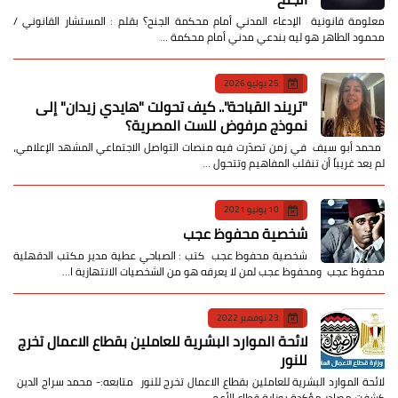
معلومة قانونية الإدعاء المدني أمام محكمة الجنح؟ بقلم : المستشار القانوني /
محمود الطاهر هو ليه بندعي مدني أمام محكمة …
25 يوليو 2026
​"تريند القباحة".. كيف تحولت "هايدي زيدان" إلى
نموذج مرفوض للست المصرية؟
​ محمد أبو سيف ​في زمن تصدّرت فيه منصات التواصل الاجتماعي المشهد الإعلامي،
لم يعد غريباً أن تنقلب المفاهيم وتتحول …
10 يونيو 2021
شخصية محفوظ عجب
شخصية محفوظ عجب كتب : الصباحي عطية مدير مكتب الدقهلية
محفوظ عجب ومحفوظ عجب لمن لا يعرفه هو من الشخصيات الانتهازية ا…
23 نوفمبر 2022
لائحة الموارد البشرية للعاملين بقطاع الاعمال تخرج
للنور
لائحة الموارد البشرية للعاملين بقطاع الاعمال تخرج للنور متابعه:- محمد سراج الدين
كشفت مصادر مؤكدة بوزارة قطاع الأعم…