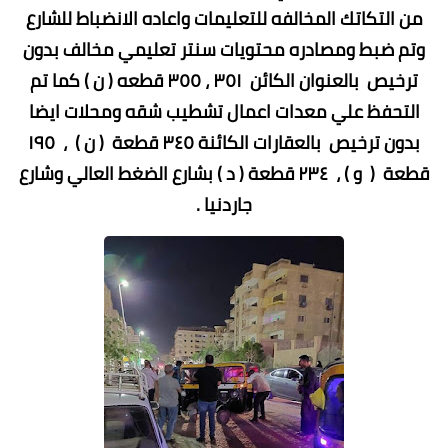
من التكاتك المخالفه للتعليمات واعاده الانضباط للشارع
وتم ضبط ومصادره محتويات سنتر تعليمي مخالف بدون
ترخيص بالعنوان الكائن ٣٥١ ، ٣٥٥ قطعه ( ن ) كما تم
التحفظ علي معدات اعمال تشطيب شقه ومحلات ايضا
بدون ترخيص بالعقارات الكائنة ٣٤٥ قطعة ( ن ) ، ١٩٥
قطعة ( و ) ، ٢٣٤ قطعة ( د ) بشارع الضغط العالي وشارع
جاردنيا .