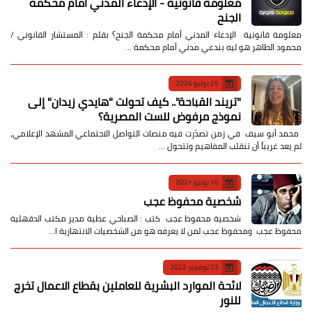
معلومة قانونية - الإدعاء المدني أمام محكمة
الجنح
معلومة قانونية الإدعاء المدني أمام محكمة الجنح؟ بقلم : المستشار القانوني /
محمود الطاهر هو ليه بندعي مدني أمام محكمة …
25 يوليو 2026
​"تريند القباحة".. كيف تحولت "هايدي زيدان" إلى
نموذج مرفوض للست المصرية؟
​ محمد أبو سيف ​في زمن تصدّرت فيه منصات التواصل الاجتماعي المشهد الإعلامي،
لم يعد غريباً أن تنقلب المفاهيم وتتحول …
10 يونيو 2021
شخصية محفوظ عجب
شخصية محفوظ عجب كتب : الصباحي عطية مدير مكتب الدقهلية
محفوظ عجب ومحفوظ عجب لمن لا يعرفه هو من الشخصيات الانتهازية ا…
23 نوفمبر 2022
لائحة الموارد البشرية للعاملين بقطاع الاعمال تخرج
للنور