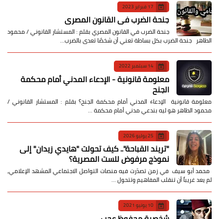
17 فبراير 2023
جنحة الضرب في القانون المصري
جنحة الضرب في القانون المصري بقلم : المستشار القانوني / محمود
الطاهر جنحة الضرب بكل بساطة تعني أن شخصًا تعدى بالضرب…
14 سبتمبر 2022
معلومة قانونية - الإدعاء المدني أمام محكمة
الجنح
معلومة قانونية الإدعاء المدني أمام محكمة الجنح؟ بقلم : المستشار القانوني /
محمود الطاهر هو ليه بندعي مدني أمام محكمة …
25 يوليو 2026
​"تريند القباحة".. كيف تحولت "هايدي زيدان" إلى
نموذج مرفوض للست المصرية؟
​ محمد أبو سيف ​في زمن تصدّرت فيه منصات التواصل الاجتماعي المشهد الإعلامي،
لم يعد غريباً أن تنقلب المفاهيم وتتحول …
10 يونيو 2021
شخصية محفوظ عجب