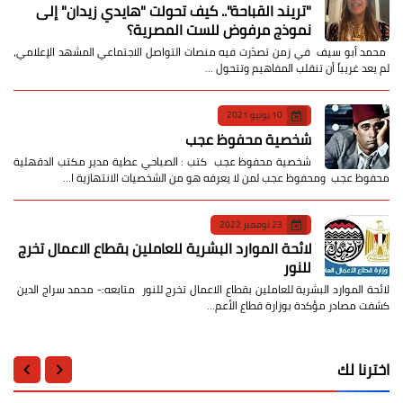
​"تريند القباحة".. كيف تحولت "هايدي زيدان" إلى
نموذج مرفوض للست المصرية؟
​ محمد أبو سيف ​في زمن تصدّرت فيه منصات التواصل الاجتماعي المشهد الإعلامي،
لم يعد غريباً أن تنقلب المفاهيم وتتحول …
10 يونيو 2021
شخصية محفوظ عجب
شخصية محفوظ عجب كتب : الصباحي عطية مدير مكتب الدقهلية
محفوظ عجب ومحفوظ عجب لمن لا يعرفه هو من الشخصيات الانتهازية ا…
23 نوفمبر 2022
لائحة الموارد البشرية للعاملين بقطاع الاعمال تخرج
للنور
لائحة الموارد البشرية للعاملين بقطاع الاعمال تخرج للنور متابعه:- محمد سراج الدين
كشفت مصادر مؤكدة بوزارة قطاع الأعم…
اخترنا لك