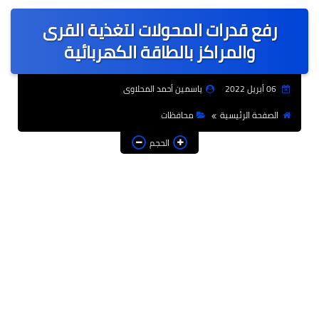
عربى
رفع قدرات المحولات لتغذية القرى
عالمى
والمراكز بالطاقة الكهربائية
الرياضة
06 أبريل 2022
ياسمين أحمد المحلاوى
حوادث وقضايا
الصفحة الرئيسية
محافظات
فن
الحجم
التعليم
تكنولوجيا
السياحة والفنادق