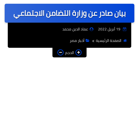
عربى
بيان صادر عن وزارة التضامن الاجتماعي
عالمى
الرياضة
19 أبريل 2022
عماد الدين محمد
حوادث وقضايا
الصفحة الرئيسية
أخبار مصر
فن
الحجم
التعليم
تكنولوجيا
السياحة والفنادق