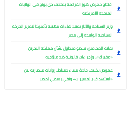
افتتاح معرض كنوز الفراعنة بمتحف دي يونج في الولايات
المتحدة الأمريكية
وزير السياحة والآثار يعقد لقاءات مهنية بأميركا لتعزيز الحركة
السياحية الوافدة إلى مصر
نقابة المحامين: فيديو متداول بشأن مملكة البحرين
«مفبرك».. وإجراءات قانونية ضد مروّجيه
غموض يكتنف حادث ميناء دمياط.. روايات متضاربة بين
«استهداف بالمسيرات» ونفي رسمي لمصر