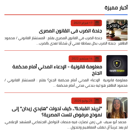
أخبار مميزة
17 فبراير 2023
جنحة الضرب في القانون المصري
جنحة الضرب في القانون المصري بقلم : المستشار القانوني / محمود
الطاهر جنحة الضرب بكل بساطة تعني أن شخصًا تعدى بالضرب…
14 سبتمبر 2022
معلومة قانونية - الإدعاء المدني أمام محكمة
الجنح
معلومة قانونية الإدعاء المدني أمام محكمة الجنح؟ بقلم : المستشار القانوني /
محمود الطاهر هو ليه بندعي مدني أمام محكمة …
25 يوليو 2026
​"تريند القباحة".. كيف تحولت "هايدي زيدان" إلى
نموذج مرفوض للست المصرية؟
​ محمد أبو سيف ​في زمن تصدّرت فيه منصات التواصل الاجتماعي المشهد الإعلامي،
لم يعد غريباً أن تنقلب المفاهيم وتتحول …