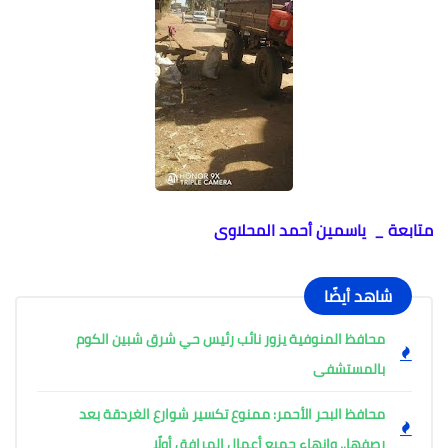
متابعة _ ياسمين أحمد المحلاوى
شاهد أيضًا
محافظ المنوفية يزور نائب رئيس حي شرق شبين الكوم
بالمستشفى
محافظ البحر الأحمر: ممنوع تكسير شوارع الغردقة بعد
رصفها.. وإنهاء جميع أعمال المرافق أولًا