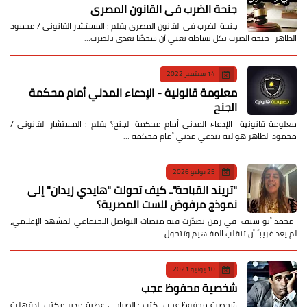
جنحة الضرب في القانون المصري
جنحة الضرب في القانون المصري بقلم : المستشار القانوني / محمود
الطاهر جنحة الضرب بكل بساطة تعني أن شخصًا تعدى بالضرب…
14 سبتمبر 2022
معلومة قانونية - الإدعاء المدني أمام محكمة
الجنح
معلومة قانونية الإدعاء المدني أمام محكمة الجنح؟ بقلم : المستشار القانوني /
محمود الطاهر هو ليه بندعي مدني أمام محكمة …
25 يوليو 2026
​"تريند القباحة".. كيف تحولت "هايدي زيدان" إلى
نموذج مرفوض للست المصرية؟
​ محمد أبو سيف ​في زمن تصدّرت فيه منصات التواصل الاجتماعي المشهد الإعلامي،
لم يعد غريباً أن تنقلب المفاهيم وتتحول …
10 يونيو 2021
شخصية محفوظ عجب
شخصية محفوظ عجب كتب : الصباحي عطية مدير مكتب الدقهلية