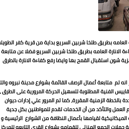
 العامه بطريق طلخا شربين السريع بداية من قرية كفر الطويل
و متر وذلك لرفع كفاءة الانارة العامه بطريق طلخا شربين السريع فضلا عن متابعة
زية شون استقبال القمح بها وايضا رفع كفاءة الانارة بالطرق
نه تم متابعة أعمال الرصف القائمة بشوارع مدينة نبروه والت
اييس الفنية المطلوبة لتسهيل الحركة المرورية على الطرق ،
 بالخطة الزمنية المقررة، كما تم المرور علي إدارات ديوان
 العمل والتأكد من أن الخدمات تقدم للمواطنين بكل جدية
 الميكانيكية لقيامها بأعمال النظافة من الشوارع الرئيسية و
 حملات الجمع المنزلي للقمامه بشوارع القري التابعه للمركز