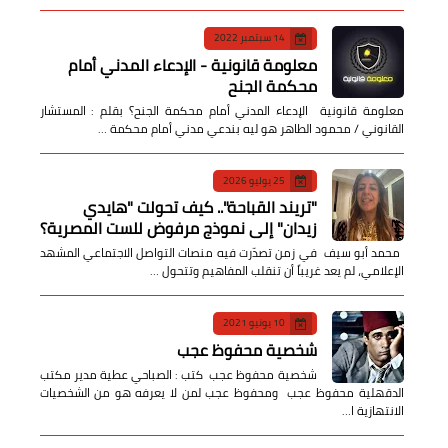
14 سبتمبر 2022
معلومة قانونية - الإدعاء المدني أمام
محكمة الجنح
معلومة قانونية الإدعاء المدني أمام محكمة الجنح؟ بقلم : المستشار
القانوني / محمود الطاهر هو ليه بندعي مدني أمام محكمة …
25 يوليو 2026
​"تريند القباحة".. كيف تحولت "هايدي
زيدان" إلى نموذج مرفوض للست المصرية؟
​ محمد أبو سيف ​في زمن تصدّرت فيه منصات التواصل الاجتماعي المشهد
الإعلامي، لم يعد غريباً أن تنقلب المفاهيم وتتحول …
10 يونيو 2021
شخصية محفوظ عجب
شخصية محفوظ عجب كتب : الصباحي عطية مدير مكتب
الدقهلية محفوظ عجب ومحفوظ عجب لمن لا يعرفه هو من الشخصيات
الانتهازية ا…