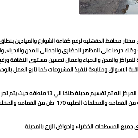
مختار محافظ الدقهليه لرفع كفاءة الشوارع والميادين بنطاق
ذلك حرصا على المظهر الحضارى والجمالى للمدن والاحياء، وت
للمراكز والمدن والاحياء واعمال تحسين مستوى النظافة ورفع
راقبة الاسواق ومتابعة تنفيذ المشروعات كما تابع العمل بالوح
عماد الدين محمد
عماد الدين محمد
عماد الدين محمد
عماد الدين محمد
02 فبراير 2022
02 فبراير 2022
02 فبراير 2022
02 فبراير 2022
02 فبراير 2022
فى مركز ومدينة طلخا قال المحاسب محمد الامين رئيس المركز انه تم تقسيم مدينة طلخا الي 13منطقه ح
المعدات والعمال الي جميع المناطق حيث بلغ ما تم رفعه من القمامه والمخلفات الصلبه 170 طن من القما
رى جميع المسطحات الخضراء واحواض الزرع بالمدينة