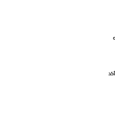
ه
أكد