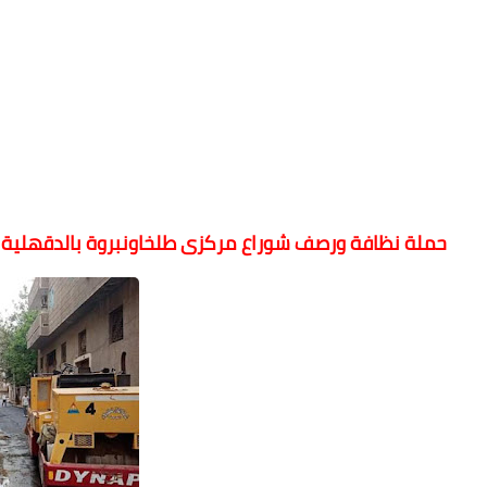
حملة نظافة ورصف شوراع مركزى طلخاونبروة بالدقهلية