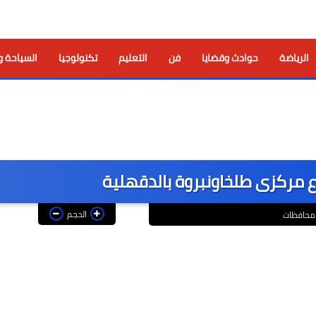
الرياضة
حوادث وقضايا
فن
التعليم
تكنولوجيا
السياحة و
وفا
مركزى طلخاونبروة بالدقهلية
الحجم
محافظات