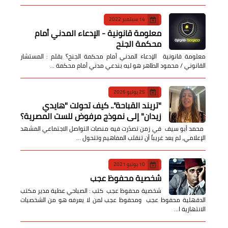
14 سبتمبر 2022
معلومة قانونية - الإدعاء المدني أمام
محكمة الجنح
معلومة قانونية الإدعاء المدني أمام محكمة الجنح؟ بقلم : المستشار
القانوني / محمود الطاهر هو ليه بندعي مدني أمام محكمة …
25 يوليو 2026
​"تريند القباحة".. كيف تحولت "هايدي
زيدان" إلى نموذج مرفوض للست المصرية؟
​ محمد أبو سيف ​في زمن تصدّرت فيه منصات التواصل الاجتماعي المشهد
الإعلامي، لم يعد غريباً أن تنقلب المفاهيم وتتحول …
10 يونيو 2021
شخصية محفوظ عجب
شخصية محفوظ عجب كتب : الصباحي عطية مدير مكتب
الدقهلية محفوظ عجب ومحفوظ عجب لمن لا يعرفه هو من الشخصيات
الانتهازية ا…