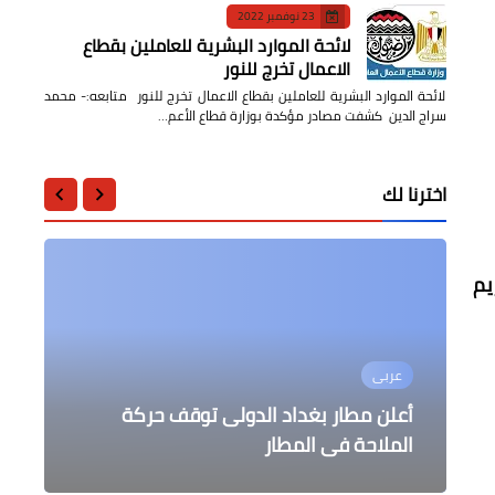
23 نوفمبر 2022
لائحة الموارد البشرية للعاملين بقطاع
الاعمال تخرج للنور
لائحة الموارد البشرية للعاملين بقطاع الاعمال تخرج للنور متابعه:- محمد
سراج الدين كشفت مصادر مؤكدة بوزارة قطاع الأعم…
اخترنا لك
يم
محافظات
عربى
عالمى
محافظات
أخبار مصر
ماهر يقوم بجولة ميدانية بالمناطق
عاجل ... جنازة عسكرية للشهيد أمير
أعلن مطار بغداد الدولى توقف حركة
المحيطة بلجان الثانوية العامة بالقناطر
مواصلة أعمال النظافة اليومية وأعمال
طالبا تعلن أن تنظيم داعش طائفة فاسدة
الخيرية
ومثيرة للفتنة
الملاحة فى المطار
إصلاح محطات الصرف بقليوب
إبراهيم بمسقط رأسه بالمنوفية