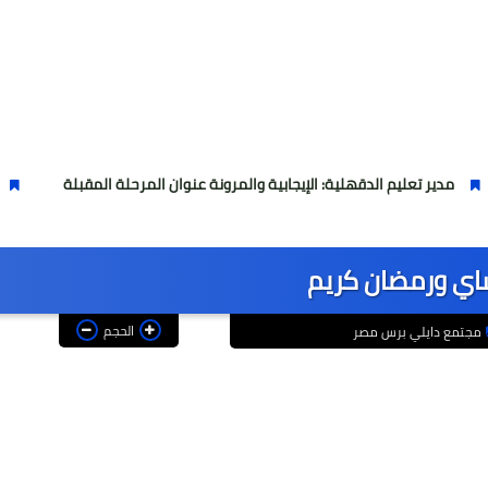
م الدقهلية: الإيجابية والمرونة عنوان المرحلة المقبلة
عاجل بشرى سار
شاي ورمضان كريم
الحجم
مجتمع دايلي برس مصر