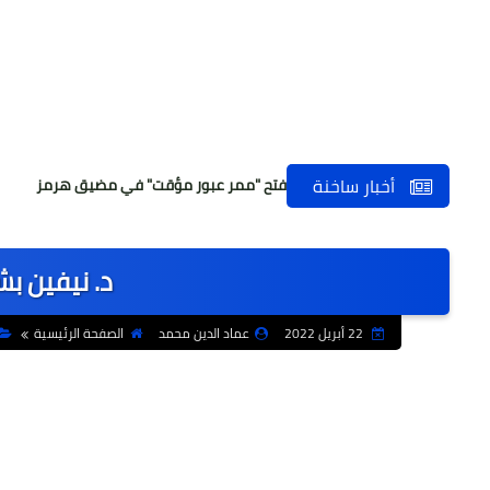
أخبار ساخنة
 إيراني مرتقب حول فتح "ممر عبور مؤقت" في مضيق هرمز
مدير تعلي
د. نيفين ب
22 أبريل 2022
عماد الدين محمد
الصفحة الرئيسية