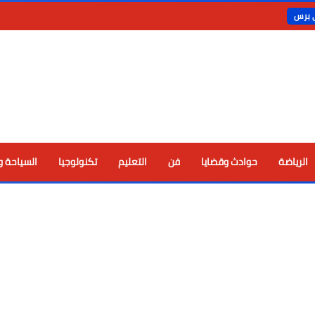
ي برس
الرياضة
حوادث وقضايا
فن
التعليم
تكنولوجيا
السياحة و