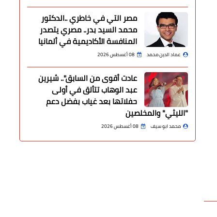
مصر التي في خاطري ..الدكتور
محمد السيد بدر.. مصري يتصدر
المنافسة الأكاديمية في ألمانيا
عماد الدين محمد
08 أغسطس 2026
عادت أقوى من السابق".. شيرين
عبد الوهاب تتألق في أولى
حفلاتها بعد غياب بفضل دعم
"الليثي" والمخلصين
محمد ابو سيف
08 أغسطس 2026