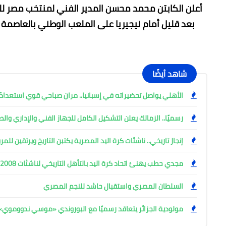
بعد قليل أمام نيجيريا على الملعب الوطني بالعاصمة أ
شاهد أيضًا
الأهلي يواصل تحضيراته في إسبانيا.. مران صباحي قوي استعدادً
رسميًا.. الزمالك يعلن التشكيل الكامل للجهاز الفني والإداري وال
إنجاز تاريخي.. ناشئات كرة اليد المصرية يكتبن التاريخ ويرتقين للم
مجدي حطب يهنئ اتحاد كرة اليد بالتأهل التاريخي لناشئات 2008 للمربع الذهبي
السلطان المصري واستقبال حاشد للنجم المصري
مولودية الجزائر يتعاقد رسميًا مع البوروندي «موسي ندووموي»