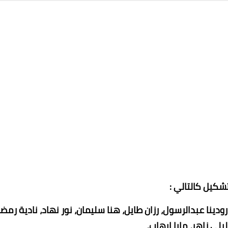
تشكيل كالتالي :
دينا عبدالرسول، رزان طايل، هنا سليمان، نور نهاد، نادية رمضا
لي زاهر، مايا ايهاب.