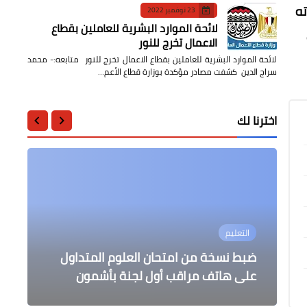
اراته
23 نوفمبر 2022
لائحة الموارد البشرية للعاملين بقطاع
الاعمال تخرج للنور
لائحة الموارد البشرية للعاملين بقطاع الاعمال تخرج للنور متابعه:- محمد
سراج الدين كشفت مصادر مؤكدة بوزارة قطاع الأعم…
اخترنا لك
الصحة
عالمى
التعليم
التعليم
التعليم
الجابري مديراً لإدارة أشمون التعليمية
العثور على حطام طائرة الرئيس الإيراني
ضبط نسخة من امتحان العلوم المتداول
الفولي يتابع امتحانات الشهادة الإعدادية
رمد بورسعيد تحصل على الاعتراف الدولي
في يومها الرابع
شمال غرب البلاد
عقب تسريب علوم الإعدادية
على هاتف مراقب أول لجنة بأشمون
من شبكة المستشفيات العالمية الخضراء