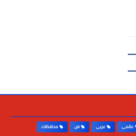
عالمى
عربى
فن
محافظات