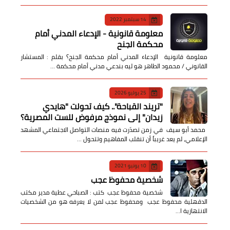
14 سبتمبر 2022
معلومة قانونية - الإدعاء المدني أمام
محكمة الجنح
معلومة قانونية الإدعاء المدني أمام محكمة الجنح؟ بقلم : المستشار
القانوني / محمود الطاهر هو ليه بندعي مدني أمام محكمة …
25 يوليو 2026
​"تريند القباحة".. كيف تحولت "هايدي
زيدان" إلى نموذج مرفوض للست المصرية؟
​ محمد أبو سيف ​في زمن تصدّرت فيه منصات التواصل الاجتماعي المشهد
الإعلامي، لم يعد غريباً أن تنقلب المفاهيم وتتحول …
10 يونيو 2021
شخصية محفوظ عجب
شخصية محفوظ عجب كتب : الصباحي عطية مدير مكتب
الدقهلية محفوظ عجب ومحفوظ عجب لمن لا يعرفه هو من الشخصيات
الانتهازية ا…