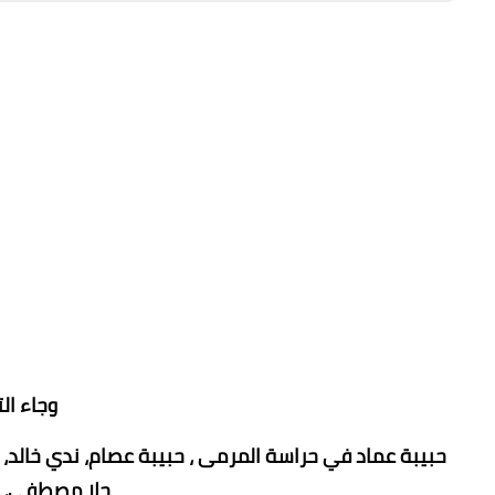
وجاء ال
حبيبة عماد في حراسة المرمى ، حبيبة عصام، ندي خالد، رو
حلا مصطفي، لي