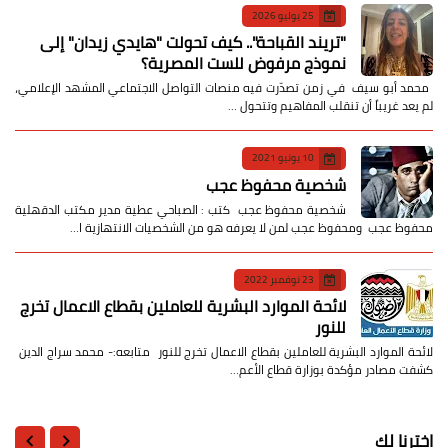
25 يوليو 2026
​"تريند القباحة".. كيف تحولت "هايدي زيدان" إلى
نموذج مرفوض للست المصرية؟
​ محمد أبو سيف ​في زمن تصدّرت فيه منصات التواصل الاجتماعي المشهد الإعلامي،
لم يعد غريباً أن تنقلب المفاهيم وتتحول …
10 يونيو 2021
شخصية محفوظ عجب
شخصية محفوظ عجب كتب : الصباحي عطية مدير مكتب الدقهلية
محفوظ عجب ومحفوظ عجب لمن لا يعرفه هو من الشخصيات الانتهازية ا…
23 نوفمبر 2022
لائحة الموارد البشرية للعاملين بقطاع الاعمال تخرج
للنور
لائحة الموارد البشرية للعاملين بقطاع الاعمال تخرج للنور متابعه:- محمد سراج الدين
كشفت مصادر مؤكدة بوزارة قطاع الأعم…
اخترنا لك