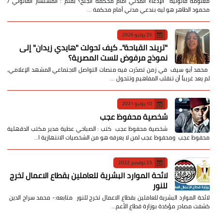
معلومة قانونية الإدعاء المدني أمام محكمة الجنح؟ بقلم : المستشار القانوني /
محمود الطاهر هو ليه بندعي مدني أمام محكمة …
25 يوليو 2026
​"تريند القباحة".. كيف تحولت "هايدي زيدان" إلى
نموذج مرفوض للست المصرية؟
​ محمد أبو سيف ​في زمن تصدّرت فيه منصات التواصل الاجتماعي المشهد الإعلامي،
لم يعد غريباً أن تنقلب المفاهيم وتتحول …
10 يونيو 2021
شخصية محفوظ عجب
شخصية محفوظ عجب كتب : الصباحي عطية مدير مكتب الدقهلية
محفوظ عجب ومحفوظ عجب لمن لا يعرفه هو من الشخصيات الانتهازية ا…
23 نوفمبر 2022
لائحة الموارد البشرية للعاملين بقطاع الاعمال تخرج
للنور
لائحة الموارد البشرية للعاملين بقطاع الاعمال تخرج للنور متابعه:- محمد سراج الدين
كشفت مصادر مؤكدة بوزارة قطاع الأعم…