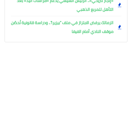
«إنجاز تاريخي».. الرئيس السيسي يدعم «فراشات اليد» بعد
التأهل للمربع الذهبي
الزمالك يرفض الابتزاز في ملف "بيزيرا".. ودراسة قانونية تُحصّن
موقف النادي أمام الفيفا